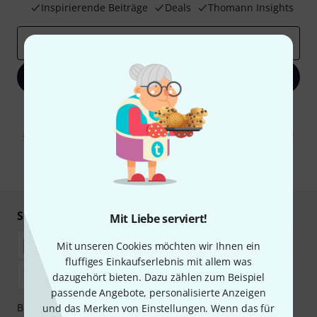
Inspirierende Beiträge
Deals
Thomann Insights
E-Mail-Adresse
*
Jetzt anmelden
Mit Klick auf „Jetzt anmelden“ stimmen Sie dem Erhalt von E-Mail-
Werbung und einer Messung des E-Mail-Nutzungsverhaltens zu. Die
Abmeldung ist jederzeit möglich. Weitere Informationen finden Sie in
unseren
Datenschutzhinweisen
.
* Pflichtfeld
Sicher einkaufen & bezahlen
Mit Liebe serviert!
Mit unseren Cookies möchten wir Ihnen ein
fluffiges Einkaufserlebnis mit allem was
dazugehört bieten. Dazu zählen zum Beispiel
passende Angebote, personalisierte Anzeigen
Bezahlen Sie vertraulich und sicher per Nachnahme,
und das Merken von Einstellungen. Wenn das für