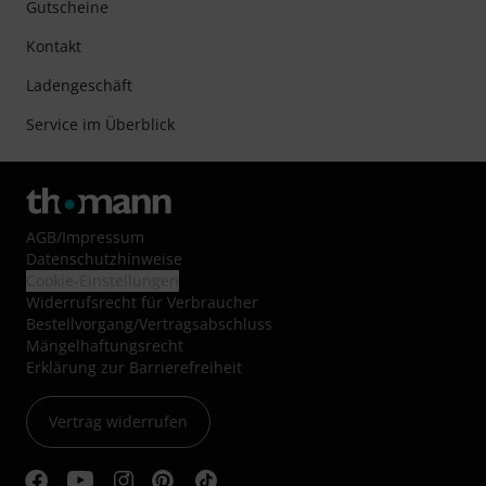
Gutscheine
Kontakt
Ladengeschäft
Service im Überblick
AGB
/
Impressum
Datenschutzhinweise
Cookie-Einstellungen
Widerrufsrecht für Verbraucher
Bestellvorgang/Vertragsabschluss
Mängelhaftungsrecht
Erklärung zur Barrierefreiheit
Vertrag widerrufen