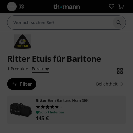
Suche 
Ritter Etuis für Baritone
Beratung
1
Produkte
·
Filter
Beliebtheit
Ritter
Bern Baritone Horn SBK
3
Sofort lieferbar
145
€