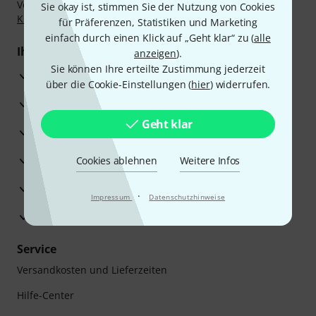
Vorkasse, PayPal, Amazon Pay,
Klarna Sofort bezahlen
,
Sie okay ist, stimmen Sie der Nutzung von Cookies
Klarna Ratenzahlung
oder Kreditkarte.
für Präferenzen, Statistiken und Marketing
einfach durch einen Klick auf „Geht klar“ zu (
alle
Ihre Vorteile
anzeigen
).
Sie können Ihre erteilte Zustimmung jederzeit
3 Jahre Thomann Garantie
über die Cookie-Einstellungen (
hier
) widerrufen.
30 Tage Money-Back-Garantie
Geht klar
Reparaturservice
Beratung durch Fachexperten
Cookies ablehnen
Weitere Infos
Zufriedenheitsgarantie
·
Impressum
Datenschutzhinweise
Europas größtes Versandlager
Service
Versandkosten und Lieferzeiten
Hilfe-Center