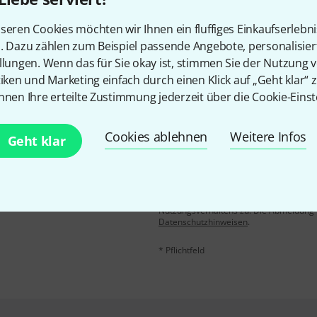
seren Cookies möchten wir Ihnen ein fluffiges Einkaufserlebn
Teilen
Hilfe & Feedback
n. Dazu zählen zum Beispiel passende Angebote, personalisie
llungen. Wenn das für Sie okay ist, stimmen Sie der Nutzung 
tiken und Marketing einfach durch einen Klick auf „Geht klar“ z
nnen Ihre erteilte Zustimmung jederzeit über die Cookie-Einst
Cookies ablehnen
Weitere Infos
Geht klar
E-Mail-Adresse
*
 gewinne mit etwas Glück
50€
!
Mit Klick auf „Jetzt anmelden“ stimmen
Nutzungsverhaltens zu. Die Abmeldung is
Datenschutzhinweisen
.
* Pflichtfeld