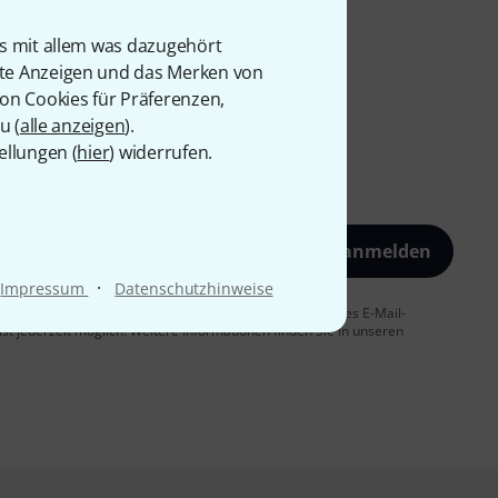
is mit allem was dazugehört
rte Anzeigen und das Merken von
von Cookies für Präferenzen,
u (
alle anzeigen
).
ellungen (
hier
) widerrufen.
Jetzt anmelden
·
Impressum
Datenschutzhinweise
 Sie dem Erhalt von E-Mail-Werbung und einer Messung des E-Mail-
t jederzeit möglich. Weitere Informationen finden Sie in unseren