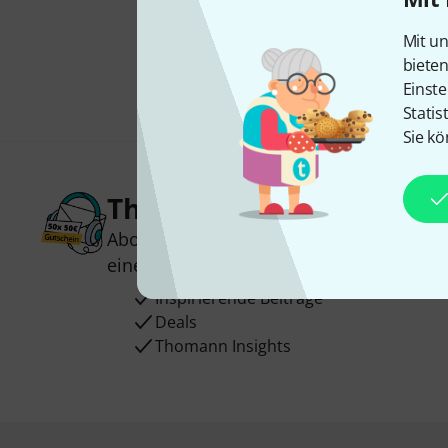
Mit un
biete
Einste
Statis
Sie kö
Thomann Newsletter
Abonniere den Thomann Newsletter und
einen von
50 Gutscheinen
über jeweils
Inspirierende Beiträge
Deals
Thomann Insights