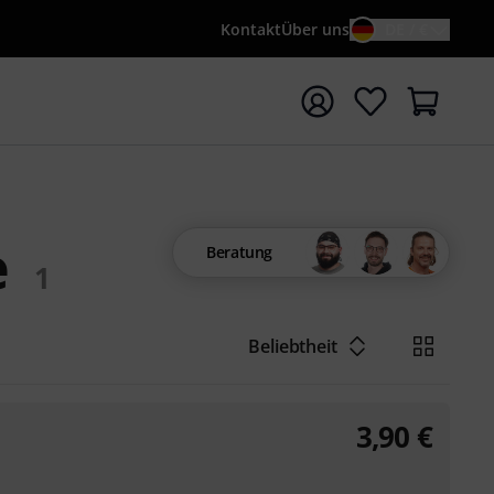
Kontakt
Über uns
DE / €
e mit Suchwort {searchTerm} starten
e
Beratung
1
Beliebtheit
3,90
€