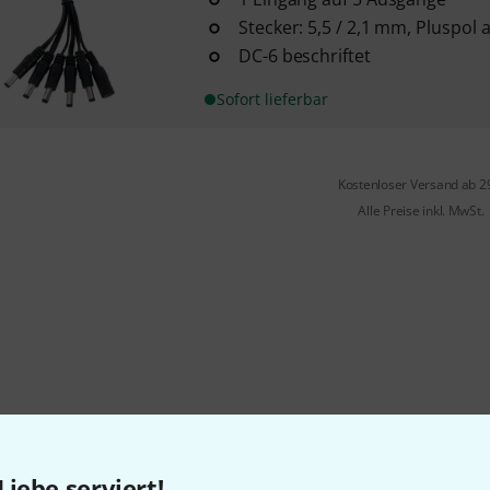
Stecker: 5,5 / 2,1 mm, Pluspol
DC-6 beschriftet
Sofort lieferbar
Kostenloser Versand ab 2
Alle Preise inkl. MwSt.
Gefällt Ihnen, was Sie sehen?
Liebe serviert!