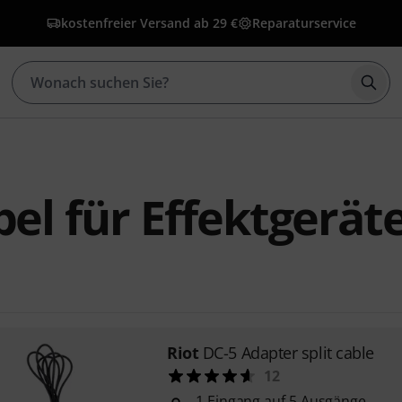
kostenfreier Versand ab 29 €
Reparaturservice
Such
bel für Effektgerät
Riot
DC-5 Adapter split cable
12
1 Eingang auf 5 Ausgänge