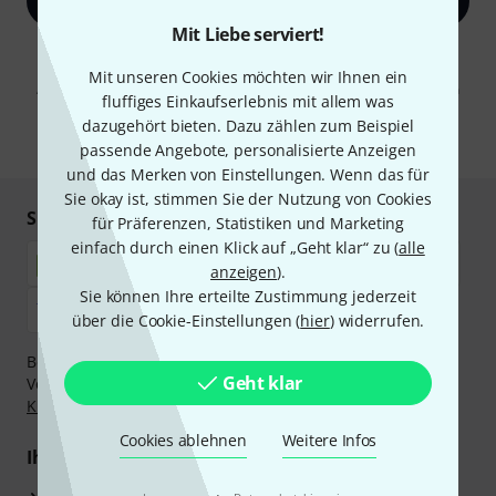
Jetzt anmelden
Mit Liebe serviert!
Mit Klick auf „Jetzt anmelden“ stimmen Sie dem Erhalt von E-Mail-
Werbung und einer Messung des E-Mail-Nutzungsverhaltens zu. Die
Mit unseren Cookies möchten wir Ihnen ein
Abmeldung ist jederzeit möglich. Weitere Informationen finden Sie in
fluffiges Einkaufserlebnis mit allem was
unseren
Datenschutzhinweisen
.
dazugehört bieten. Dazu zählen zum Beispiel
* Pflichtfeld
passende Angebote, personalisierte Anzeigen
und das Merken von Einstellungen. Wenn das für
Sie okay ist, stimmen Sie der Nutzung von Cookies
Sicher einkaufen & bezahlen
für Präferenzen, Statistiken und Marketing
einfach durch einen Klick auf „Geht klar“ zu (
alle
anzeigen
).
Sie können Ihre erteilte Zustimmung jederzeit
über die Cookie-Einstellungen (
hier
) widerrufen.
Bezahlen Sie vertraulich und sicher per Nachnahme,
Geht klar
Vorkasse, PayPal, Amazon Pay,
Klarna Sofort bezahlen
,
Klarna Ratenzahlung
oder Kreditkarte.
Cookies ablehnen
Weitere Infos
Ihre Vorteile
3 Jahre Thomann Garantie
·