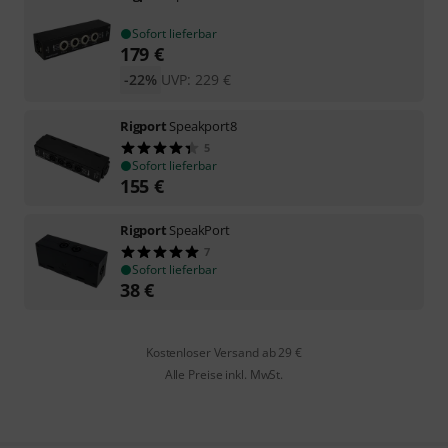
Sofort lieferbar
179
€
-22%
UVP:
229
€
Rigport
Speakport8
5
Sofort lieferbar
155
€
Rigport
SpeakPort
7
Sofort lieferbar
38
€
Kostenloser Versand ab 29 €
Alle Preise inkl. MwSt.