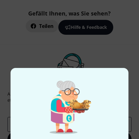
Gefällt Ihnen, was Sie sehen?
Teilen
Hilfe & Feedback
Thomann Newsletter
Abonniere den Thomann Newsletter und gewinne mit
etwas Glück einen von
50 Gutscheinen
über jeweils
50€
!
Inspirierende Beiträge
Deals
Thomann Insights
E-Mail-Adresse
*