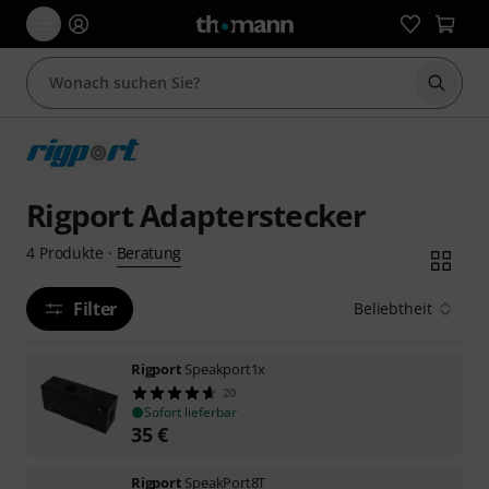
Suche 
Rigport Adapterstecker
Beratung
4
Produkte
·
Filter
Beliebtheit
Rigport
Speakport1x
20
Sofort lieferbar
35
€
Rigport
SpeakPort8T