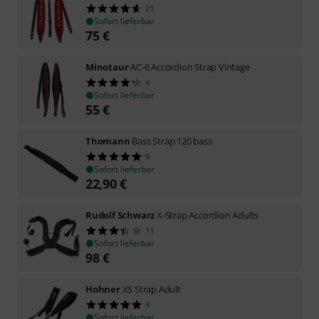
21
Sofort lieferbar
75
€
Minotaur
AC-6 Accordion Strap Vintage
4
Sofort lieferbar
55
€
Thomann
Bass Strap 120 bass
9
Sofort lieferbar
22,90
€
Rudolf Schwarz
X-Strap Accordion Adults
11
Sofort lieferbar
98
€
Hohner
XS Strap Adult
4
Sofort lieferbar