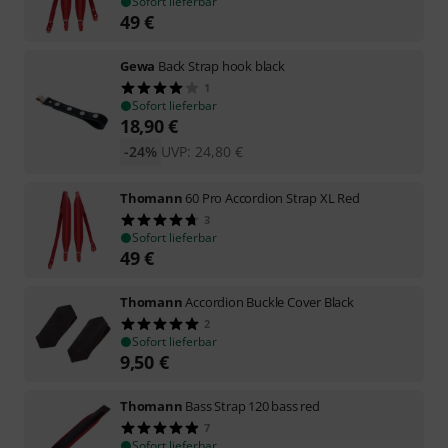
Sofort lieferbar
49
€
Gewa
Back Strap hook black
1
Sofort lieferbar
18,90
€
-24%
UVP:
24,80
€
Thomann
60 Pro Accordion Strap XL Red
3
Sofort lieferbar
49
€
Thomann
Accordion Buckle Cover Black
2
Sofort lieferbar
9,50
€
Thomann
Bass Strap 120 bass red
7
Sofort lieferbar