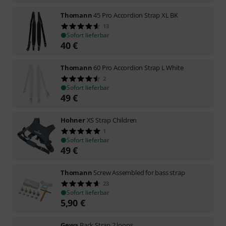
Thomann
45 Pro Accordion Strap XL BK
13
Sofort lieferbar
40
€
Thomann
60 Pro Accordion Strap L White
2
Sofort lieferbar
49
€
Hohner
XS Strap Children
1
Sofort lieferbar
49
€
Thomann
Screw Assembled for bass strap
23
Sofort lieferbar
5,90
€
Gewa
Back Strap 2 loops