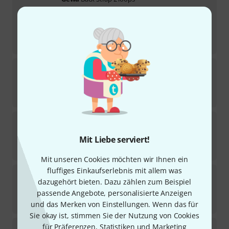
12
Sofort lieferbar
19,90
€
-22%
UVP:
25,50
€
Hohner
Strap Bracket
7
Sofort lieferbar
4,50
€
Thomann
80 Pro Accordion Strap Flower
15
Mit Liebe serviert!
Sofort lieferbar
95
€
Mit unseren Cookies möchten wir Ihnen ein
fluffiges Einkaufserlebnis mit allem was
Thomann
70 Pro Accordion Strap XL DB
dazugehört bieten. Dazu zählen zum Beispiel
4
passende Angebote, personalisierte Anzeigen
Sofort lieferbar
59
€
und das Merken von Einstellungen. Wenn das für
Sie okay ist, stimmen Sie der Nutzung von Cookies
Minotaur
AC-3 Accordion Strap Gold
für Präferenzen, Statistiken und Marketing