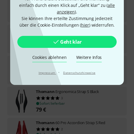
einfach durch einen Klick auf „Geht klar“ zu (
3
alle
Sofort lieferbar
anzeigen
).
59
€
Sie können Ihre erteilte Zustimmung jederzeit
über die Cookie-Einstellungen (
hier
) widerrufen.
Thomann
80 Pro Accordion Strap XL BK
14
Sofort lieferbar
Geht klar
79
€
Cookies ablehnen
Weitere Infos
Neotech
Pad-It Accordion Straps
3
·
Sofort lieferbar
Impressum
Datenschutzhinweise
47
€
Thomann
Ergonomica Strap S Black
3
Sofort lieferbar
79
€
Thomann
60 Pro Accordion Strap S Red
2