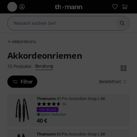
Suche 
Akkordeons
Akkordeonriemen
Beratung
72
Produkte
·
Filter
Beliebtheit
Thomann
45 Pro Accordion Strap L BK
56
TOP-SELLER
Sofort lieferbar
40
€
Thomann
60 Pro Accordion Strap L BK