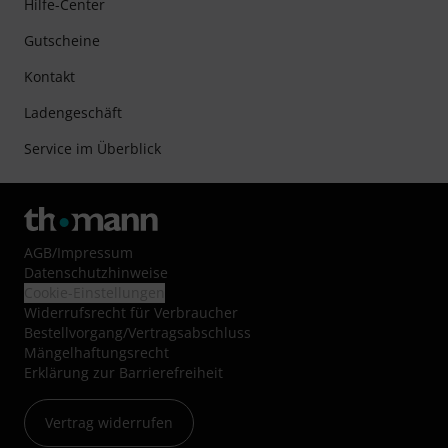
Hilfe-Center
Gutscheine
Kontakt
Ladengeschäft
Service im Überblick
AGB
/
Impressum
Datenschutzhinweise
Cookie-Einstellungen
Widerrufsrecht für Verbraucher
Bestellvorgang/Vertragsabschluss
Mängelhaftungsrecht
Erklärung zur Barrierefreiheit
Vertrag widerrufen