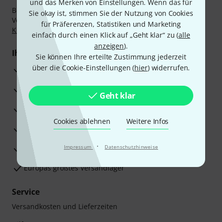
und das Merken von Einstellungen. Wenn das für
Bezahlen Sie vertraulich und sicher per Nachnahme,
Sie okay ist, stimmen Sie der Nutzung von Cookies
Vorkasse, PayPal, Amazon Pay,
Klarna Sofort bezahlen
,
für Präferenzen, Statistiken und Marketing
Klarna Ratenzahlung
oder Kreditkarte.
einfach durch einen Klick auf „Geht klar“ zu (
alle
anzeigen
).
Ihre Vorteile
Sie können Ihre erteilte Zustimmung jederzeit
über die Cookie-Einstellungen (
hier
) widerrufen.
3 Jahre Thomann Garantie
30 Tage Money-Back-Garantie
Geht klar
Reparaturservice
Cookies ablehnen
Weitere Infos
Beratung durch Fachexperten
·
Zufriedenheitsgarantie
Impressum
Datenschutzhinweise
Europas größtes Versandlager
Service
Versandkosten und Lieferzeiten