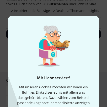
etwas Glück einen von
50 Gutscheinen
über jeweils
50€
!
Inspirierende Beiträge
Deals
Thomann Insights
E-Mail-Adresse
*
Jetzt anmelden
Mit Klick auf „Jetzt anmelden“ stimmen Sie dem Erhalt von E-Mail-
Werbung und einer Messung des E-Mail-Nutzungsverhaltens zu. Die
Abmeldung ist jederzeit möglich. Weitere Informationen finden Sie in
unseren
Datenschutzhinweisen
.
* Pflichtfeld
Mit Liebe serviert!
Sicher einkaufen & bezahlen
Mit unseren Cookies möchten wir Ihnen ein
fluffiges Einkaufserlebnis mit allem was
dazugehört bieten. Dazu zählen zum Beispiel
passende Angebote, personalisierte Anzeigen