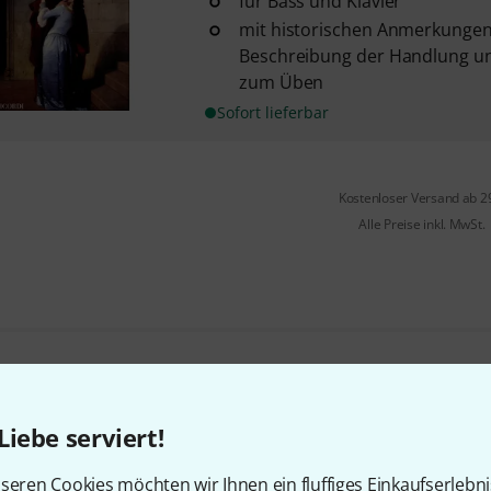
für Bass und Klavier
mit historischen Anmerkungen
Beschreibung der Handlung u
zum Üben
Sofort lieferbar
Kostenloser Versand ab 2
Alle Preise inkl. MwSt.
Gefällt Ihnen, was Sie sehen?
Liebe serviert!
Teilen
Hilfe & Feedback
seren Cookies möchten wir Ihnen ein fluffiges Einkaufserlebn