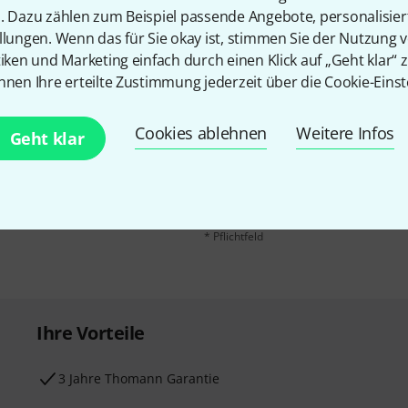
n. Dazu zählen zum Beispiel passende Angebote, personalisie
llungen. Wenn das für Sie okay ist, stimmen Sie der Nutzung 
tiken und Marketing einfach durch einen Klick auf „Geht klar“ z
nnen Ihre erteilte Zustimmung jederzeit über die Cookie-Einst
E-Mail-Adresse
*
 gewinne mit etwas Glück
Cookies ablehnen
Weitere Infos
Geht klar
50€
!
Mit Klick auf „Jetzt anmelden“ stimmen
Nutzungsverhaltens zu. Die Abmeldung is
Datenschutzhinweisen
.
* Pflichtfeld
Ihre Vorteile
3 Jahre Thomann Garantie