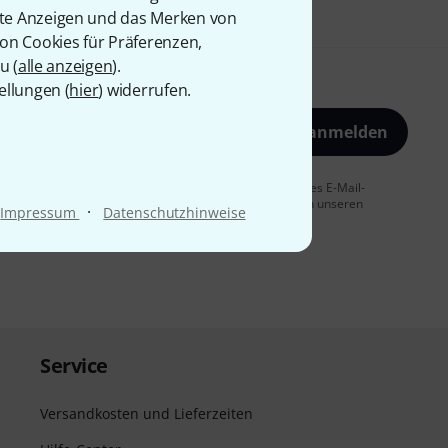
rte Anzeigen und das Merken von
von Cookies für Präferenzen,
u (
alle anzeigen
).
ellungen (
hier
) widerrufen.
Jetzt anmelden
 Sie dem Erhalt von E-Mail-Werbung und einer Messung des E-Mail-
t jederzeit möglich. Weitere Informationen finden Sie in unseren
·
Impressum
Datenschutzhinweise
Service
Versandkosten und Lieferzeiten