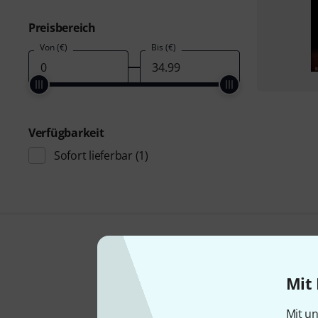
Preisbereich
Von (€)
Bis (€)
Verfügbarkeit
Sofort lieferbar
(1)
Mit 
Mit un