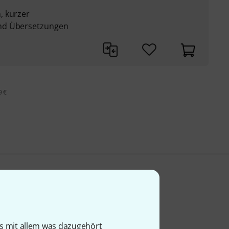
, kurzer
nd Übersetzungen
9 €
is mit allem was dazugehört