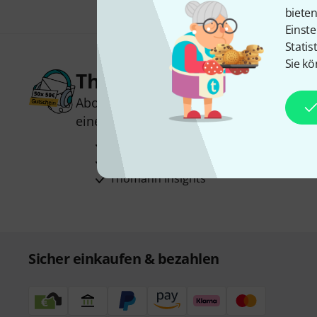
biete
Einste
Statis
Sie kö
Thomann Newsletter
Abonniere den Thomann Newsletter und
einen von
50 Gutscheinen
über jeweils
Inspirierende Beiträge
Deals
Thomann Insights
Sicher einkaufen & bezahlen