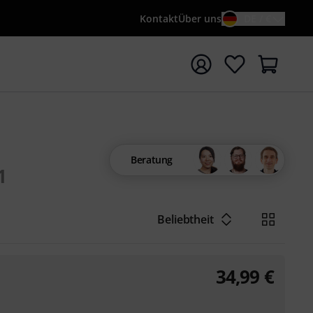
Kontakt
Über uns
DE / €
e mit Suchwort {searchTerm} starten
Beratung
1
Beliebtheit
34,99
€