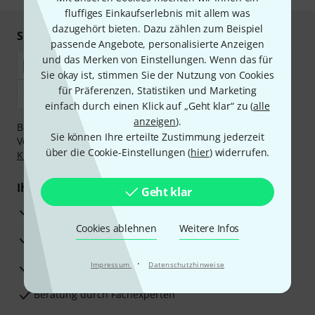
fluffiges Einkaufserlebnis mit allem was
dazugehört bieten. Dazu zählen zum Beispiel
Sicher einkaufen & bezahlen
passende Angebote, personalisierte Anzeigen
und das Merken von Einstellungen. Wenn das für
Sie okay ist, stimmen Sie der Nutzung von Cookies
für Präferenzen, Statistiken und Marketing
einfach durch einen Klick auf „Geht klar“ zu (
alle
anzeigen
).
Bezahlen Sie vertraulich und sicher per Nachnahme,
Sie können Ihre erteilte Zustimmung jederzeit
Vorkasse, PayPal, Amazon Pay,
Klarna Sofort bezahlen
,
über die Cookie-Einstellungen (
hier
) widerrufen.
Klarna Ratenzahlung
oder Kreditkarte.
Ihre Vorteile
Geht klar
3 Jahre Thomann Garantie
Cookies ablehnen
Weitere Infos
30 Tage Money-Back-Garantie
·
Reparaturservice
Impressum
Datenschutzhinweise
Beratung durch Fachexperten