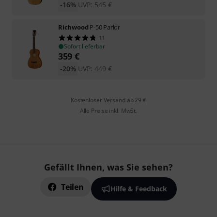
-16%
UVP:
545
€
Richwood
P-50 Parlor
11
Sofort lieferbar
359
€
-20%
UVP:
449
€
Kostenloser Versand ab 29 €
Alle Preise inkl. MwSt.
Gefällt Ihnen, was Sie sehen?
Teilen
Hilfe & Feedback