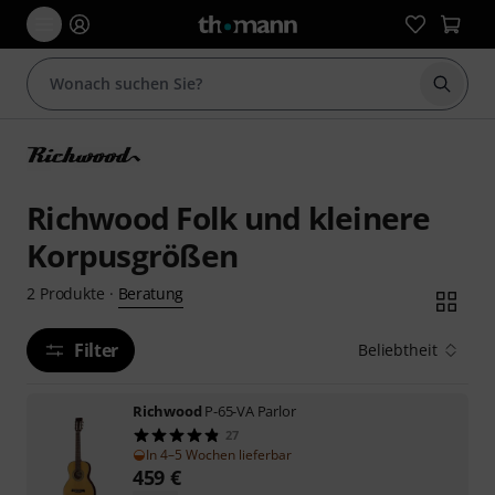
Suche 
Richwood Folk und kleinere
Korpusgrößen
Beratung
2
Produkte
·
Filter
Beliebtheit
Richwood
P-65-VA Parlor
27
In 4–5 Wochen lieferbar
459
€