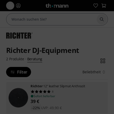
Suche 
Richter DJ-Equipment
Beratung
2
Produkte
·
Filter
Beliebtheit
Richter
12" leather Slipmat Anthrazit
8
Sofort lieferbar
39
€
-22%
UVP:
49,90
€