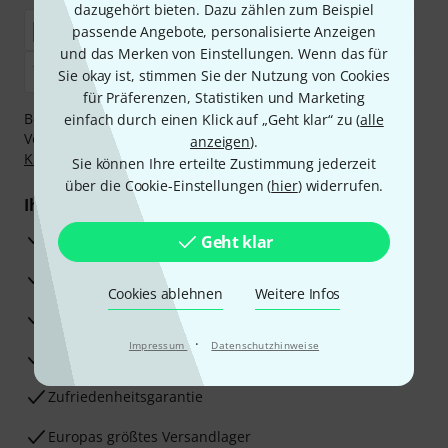
dazugehört bieten. Dazu zählen zum Beispiel
passende Angebote, personalisierte Anzeigen
und das Merken von Einstellungen. Wenn das für
Sie okay ist, stimmen Sie der Nutzung von Cookies
für Präferenzen, Statistiken und Marketing
Bezahlen Sie vertraulich und sicher per Nachnahme,
einfach durch einen Klick auf „Geht klar“ zu (
alle
Vorkasse, PayPal, Amazon Pay,
Klarna Sofort bezahlen
,
anzeigen
).
Klarna Ratenzahlung
oder Kreditkarte.
Sie können Ihre erteilte Zustimmung jederzeit
über die Cookie-Einstellungen (
hier
) widerrufen.
Ihre Vorteile
3 Jahre Thomann Garantie
Geht klar
30 Tage Money-Back-Garantie
Cookies ablehnen
Weitere Infos
Reparaturservice
·
Impressum
Datenschutzhinweise
Beratung durch Fachexperten
Zufriedenheitsgarantie
Europas größtes Versandlager