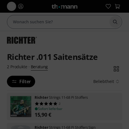
Suche 
Richter .011 Saitensätze
Beratung
2
Produkte
·
Filter
Beliebtheit
Richter
Strings 11-68 Pi Stoffers
2
Sofort lieferbar
15,90
€
Richter
Strings 11-68 Pi Stoffers Sign