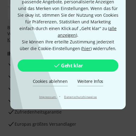
passende Angebote, personalisierte Anzeigen
und das Merken von Einstellungen. Wenn das für
Sie okay ist, stimmen Sie der Nutzung von Cookies
für Präferenzen, Statistiken und Marketing
Bezahlen Sie vertraulich und sicher per Nachnahme,
einfach durch einen Klick auf „Geht klar“ zu (
alle
Vorkasse, PayPal, Amazon Pay,
Klarna Sofort bezahlen
,
anzeigen
).
Klarna Ratenzahlung
oder Kreditkarte.
Sie können Ihre erteilte Zustimmung jederzeit
über die Cookie-Einstellungen (
hier
) widerrufen.
Ihre Vorteile
3 Jahre Thomann Garantie
Geht klar
30 Tage Money-Back-Garantie
Cookies ablehnen
Weitere Infos
Reparaturservice
·
Impressum
Datenschutzhinweise
Beratung durch Fachexperten
Zufriedenheitsgarantie
Europas größtes Versandlager