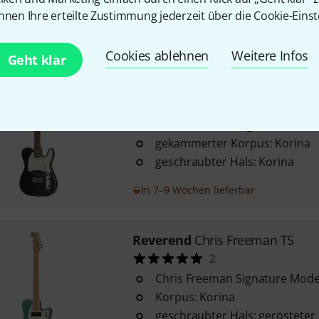
eingeleimter Hals: gerösteter 
nnen Ihre erteilte Zustimmung jederzeit über die Cookie-Einst
In 4–5 Wochen lieferbar
Cookies ablehnen
Weitere Infos
Geht klar
Reverend
Pete Anderson Eastsi
3
Pete Anderson Signature Mode
gekammerter Korpus: Korina
geschraubter Hals: Korina
In 7–9 Wochen lieferbar
Reverend
Chris Freeman TS
2
Chris Freeman Signature Mode
Korpus: Korina
geschraubter Hals: gerösteter