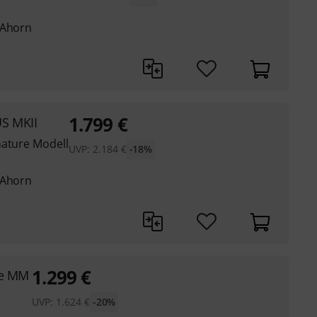
 Ahorn
1.799
€
S MKII
nature Modell
UVP:
2.184
€
-18%
 Ahorn
1.299
€
re MM
UVP:
1.624
€
-20%