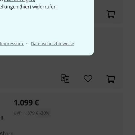
Ahorn
ellungen (
hier
) widerrufen.
1.249
€
der S SOV
·
Impressum
Datenschutzhinweise
UVP:
1.624
€
-23%
ll
1.099
€
UVP:
1.379
€
-20%
ll
 Ahorn