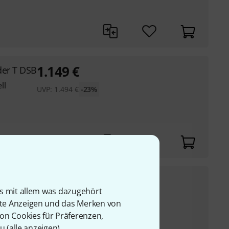
1.149
€
der T DSB
ll
UVP:
1.494
€
-23%
1.899
€
 MB
is mit allem was dazugehört
UVP:
2.299
€
-17%
rte Anzeigen und das Merken von
von Cookies für Präferenzen,
u (
alle anzeigen
).