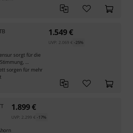
1.549
€
HTB
UVP:
2.069
€
-25%
nsur sorgt für die
Stimmung, ...
tt sorgen für mehr
t
1.899
€
TT
UVP:
2.299
€
-17%
Ahorn