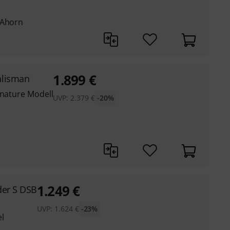
 Ahorn
1.899
€
alisman
gnature Modell
UVP:
2.379
€
-20%
1.249
€
der S DSB
UVP:
1.624
€
-23%
l