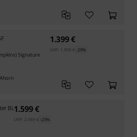
1.399
€
SF
UVP:
1.959
€
-29%
mpkins) Signature
 Ahorn
1.599
€
ter BL
UVP:
2.069
€
-23%