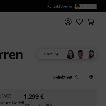
Kontakt
Über uns
DE / €
e mit Suchwort {searchTerm} starten
rren
Beratung
Beliebtheit
1.299
€
re WGS
gnature Modell
UVP:
1.624
€
-20%