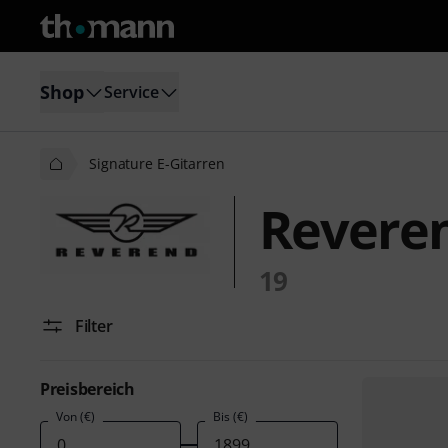
Shop
Service
Signature E-Gitarren
Reveren
19
Filter
Preisbereich
Von (€)
Bis (€)