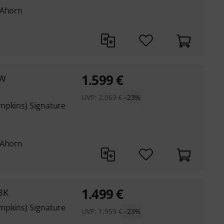
 Ahorn
1.599
€
PW
UVP:
2.069
€
-23%
mpkins) Signature
 Ahorn
1.499
€
BK
mpkins) Signature
UVP:
1.959
€
-23%