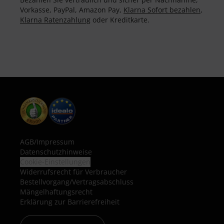
Vorkasse, PayPal, Amazon Pay,
Klarna Sofort bezahlen
,
Klarna Ratenzahlung
oder Kreditkarte.
AGB
/
Impressum
Datenschutzhinweise
Cookie-Einstellungen
Widerrufsrecht für Verbraucher
Bestellvorgang/Vertragsabschluss
Mängelhaftungsrecht
Erklärung zur Barrierefreiheit