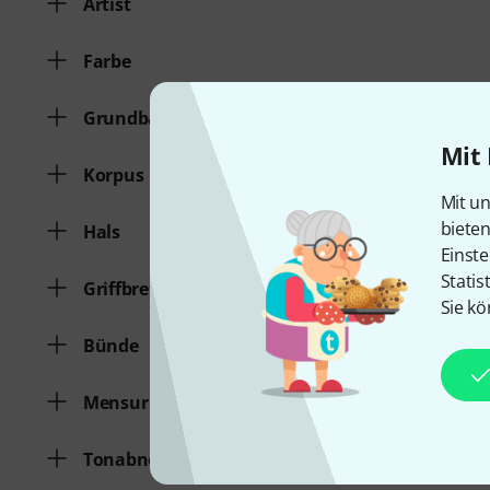
Artist
Farbe
Grundbauform
Mit 
Korpus
Mit un
biete
Hals
Einste
Statis
Griffbrett
Sie kö
Bünde
Mensur
Tonabnehmerbestückung