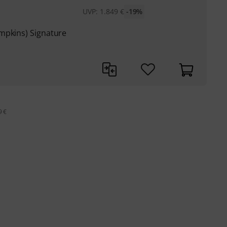
UVP:
1.849
€
-19%
mpkins) Signature
9 €