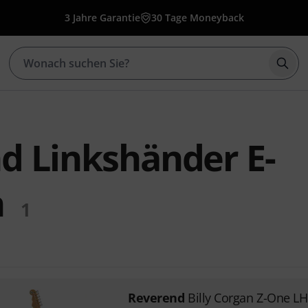
3 Jahre Garantie
30 Tage Moneyback
Such
d Linkshänder E-
n
1
Reverend
Billy Corgan Z-One L