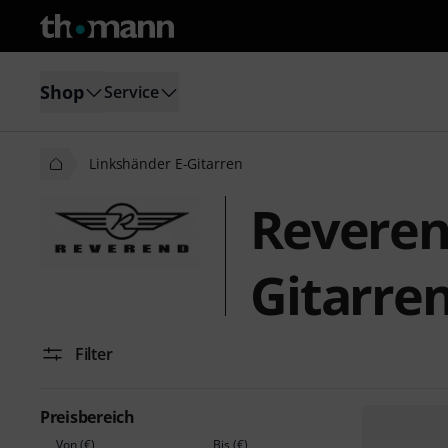
Shop
Service
Linkshänder E-Gitarren
Reveren
Gitarre
Filter
Preisbereich
Von (€)
Bis (€)