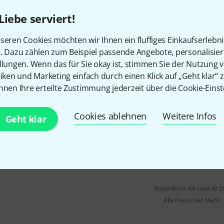
Aramidfaserkonstruktion für 
Liebe serviert!
seren Cookies möchten wir Ihnen ein fluffiges Einkaufserlebn
Sofort lieferbar
n. Dazu zählen zum Beispiel passende Angebote, personalisie
llungen. Wenn das für Sie okay ist, stimmen Sie der Nutzung 
tiken und Marketing einfach durch einen Klick auf „Geht klar“ z
Remo
13" White Max Snare
nnen Ihre erteilte Zustimmung jederzeit über die Cookie-Einst
Größe: 13"
White Max
Cookies ablehnen
Weitere Infos
Aramidfaserkonstruktion für 
Geht klar
Sofort lieferbar
Kostenloser Versand ab 2
Alle Preise inkl. MwSt.