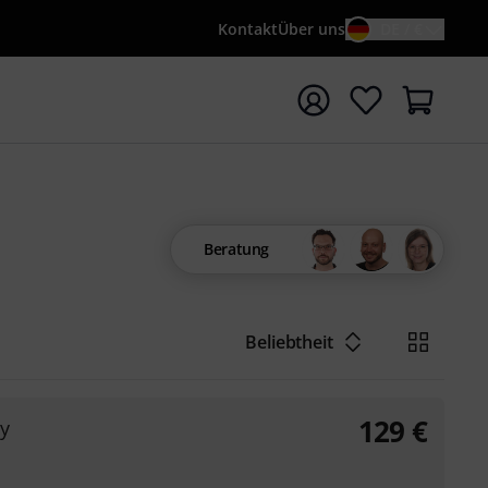
Kontakt
Über uns
DE / €
e mit Suchwort {searchTerm} starten
Beratung
Beliebtheit
129
€
y