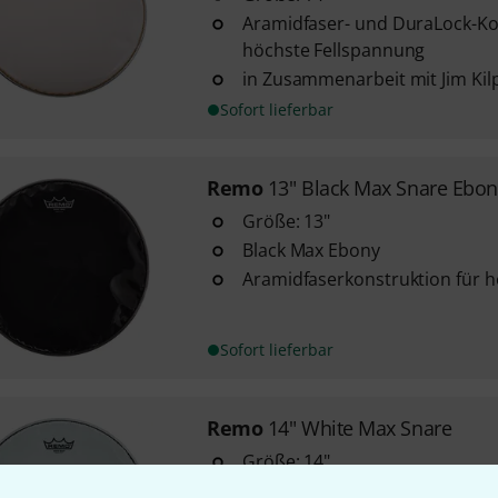
Aramidfaser- und DuraLock-Ko
höchste Fellspannung
in Zusammenarbeit mit Jim Kilp
Sofort lieferbar
Remo
13" Black Max Snare Ebon
Größe: 13"
Black Max Ebony
Aramidfaserkonstruktion für 
Sofort lieferbar
Remo
14" White Max Snare
Größe: 14"
White Max