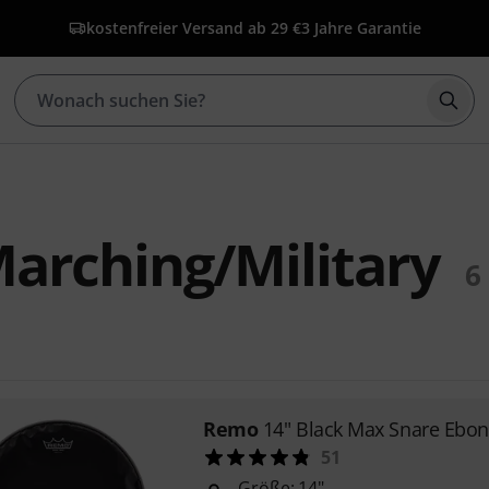
kostenfreier Versand ab 29 €
3 Jahre Garantie
Such
arching/Military
6
Remo
14" Black Max Snare Ebon
51
Größe: 14"