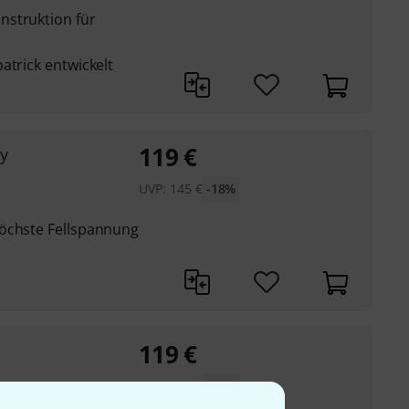
nstruktion für
atrick entwickelt
119
€
y
UVP:
145
€
-18%
höchste Fellspannung
119
€
UVP:
150
€
-21%