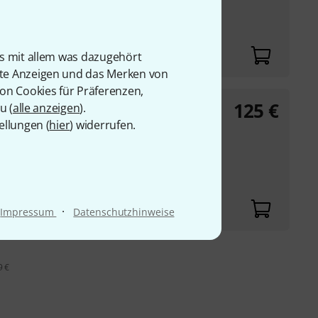
höchste Fellspannung
is mit allem was dazugehört
rte Anzeigen und das Merken von
von Cookies für Präferenzen,
125
€
u (
alle anzeigen
).
ellungen (
hier
) widerrufen.
höchste Fellspannung
·
Impressum
Datenschutzhinweise
9 €