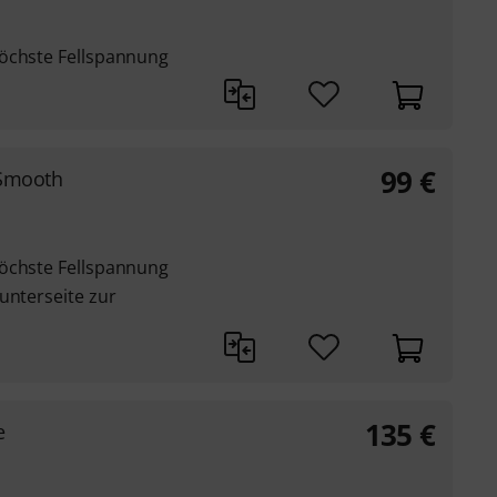
höchste Fellspannung
99
€
 Smooth
höchste Fellspannung
unterseite zur
135
€
e