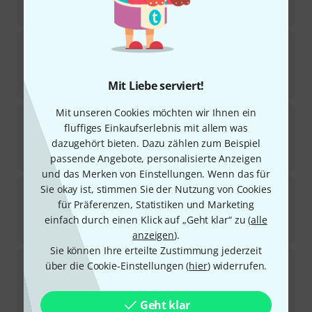
32
€
Remo
08" Powerstroke 3 Coated
4
Sofort lieferbar
26,90
€
Mit Liebe serviert!
Mit unseren Cookies möchten wir Ihnen ein
Remo
08" Emperor Colortone Blue
fluffiges Einkaufserlebnis mit allem was
1
dazugehört bieten. Dazu zählen zum Beispiel
Sofort lieferbar
22
€
passende Angebote, personalisierte Anzeigen
und das Merken von Einstellungen. Wenn das für
Remo
08" Renaissance Ambassador
Sie okay ist, stimmen Sie der Nutzung von Cookies
4
für Präferenzen, Statistiken und Marketing
Sofort lieferbar
einfach durch einen Klick auf „Geht klar“ zu (
alle
31
€
anzeigen
).
Sie können Ihre erteilte Zustimmung jederzeit
Remo
08" Powerstroke 4 Coated
über die Cookie-Einstellungen (
hier
) widerrufen.
13
Sofort lieferbar
28
€
Geht klar