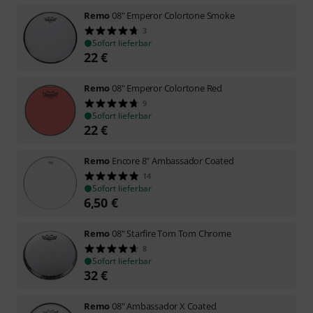
Remo
08" Emperor Colortone Smoke
3
Sofort lieferbar
22
€
Remo
08" Emperor Colortone Red
9
Sofort lieferbar
22
€
Remo
Encore 8" Ambassador Coated
14
Sofort lieferbar
6,50
€
Remo
08" Starfire Tom Tom Chrome
8
Sofort lieferbar
32
€
Remo
08" Ambassador X Coated