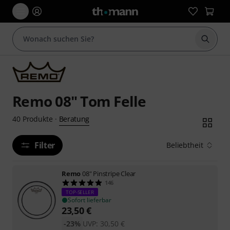
Suche 
Remo 08" Tom Felle
Beratung
40
Produkte
·
Filter
Beliebtheit
Remo
08" Pinstripe Clear
146
TOP-SELLER
Sofort lieferbar
23,50
€
-23%
UVP:
30,50
€