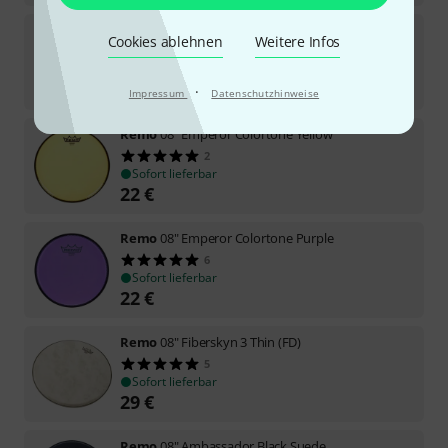
Remo
08" Emperor Colortone Orange
Cookies ablehnen
Weitere Infos
3
Sofort lieferbar
22
€
·
Impressum
Datenschutzhinweise
Remo
08" Emperor Colortone Yellow
2
Sofort lieferbar
22
€
Remo
08" Emperor Colortone Purple
6
Sofort lieferbar
22
€
Remo
08" Fiberskyn 3 Thin (FD)
5
Sofort lieferbar
29
€
Remo
08" Ambassador Black Suede