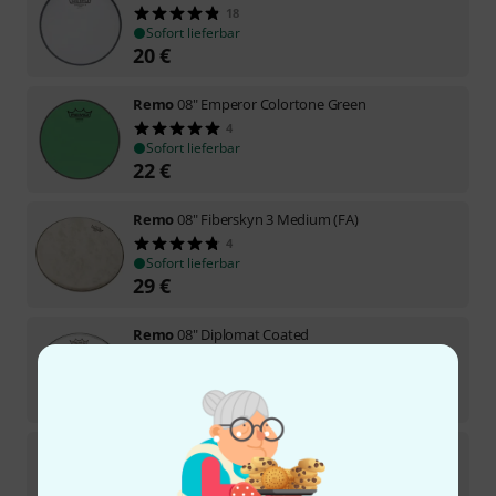
18
Sofort lieferbar
20
€
Remo
08" Emperor Colortone Green
4
Sofort lieferbar
22
€
Remo
08" Fiberskyn 3 Medium (FA)
4
Sofort lieferbar
29
€
Remo
08" Diplomat Coated
6
Sofort lieferbar
20,50
€
Remo
08" Emperor Black Suede
7
Sofort lieferbar