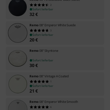
2
Sofort lieferbar
32
€
Remo
08" Emperor White Suede
3
Sofort lieferbar
20
€
Remo
08" Skyntone
Sofort lieferbar
30
€
Remo
08" Vintage A Coated
1
Sofort lieferbar
21
€
Remo
08" Emperor White Smooth
6