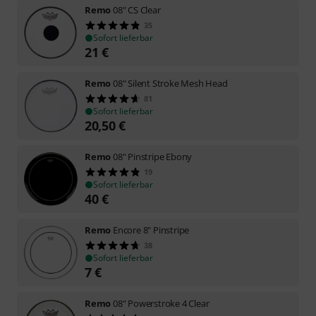
Remo
08" CS Clear
35
Sofort lieferbar
21
€
Remo
08" Silent Stroke Mesh Head
81
Sofort lieferbar
20,50
€
Remo
08" Pinstripe Ebony
19
Sofort lieferbar
40
€
Remo
Encore 8" Pinstripe
38
Sofort lieferbar
7
€
Remo
08" Powerstroke 4 Clear