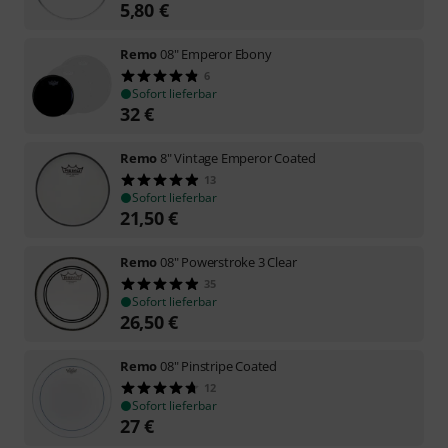
5,80
€
Remo
08" Emperor Ebony
6
Sofort lieferbar
32
€
Remo
8" Vintage Emperor Coated
13
Sofort lieferbar
21,50
€
Remo
08" Powerstroke 3 Clear
35
Sofort lieferbar
26,50
€
Remo
08" Pinstripe Coated
12
Sofort lieferbar
27
€