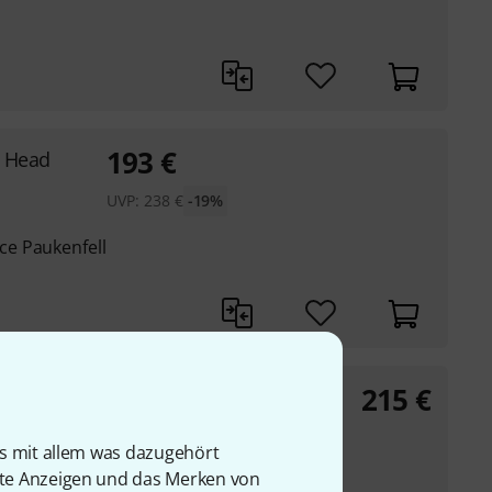
193
€
p Head
UVP:
238
€
-19%
e Paukenfell
215
€
. Head
is mit allem was dazugehört
e Paukenfell
rte Anzeigen und das Merken von