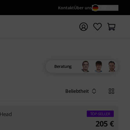
Kontakt
Über uns
DE / €
e mit Suchwort {searchTerm} starten
Beratung
Beliebtheit
 Head
TOP-SELLER
205
€