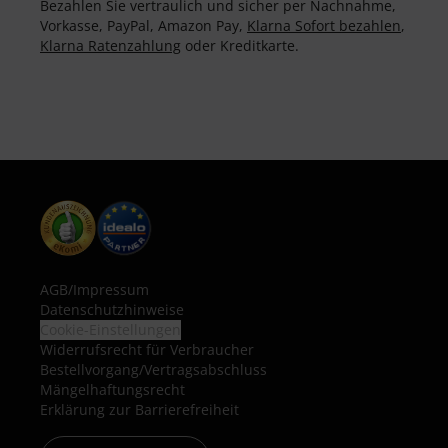
Bezahlen Sie vertraulich und sicher per Nachnahme,
Vorkasse, PayPal, Amazon Pay,
Klarna Sofort bezahlen
,
Klarna Ratenzahlung
oder Kreditkarte.
AGB
/
Impressum
Datenschutzhinweise
Cookie-Einstellungen
Widerrufsrecht für Verbraucher
Bestellvorgang/Vertragsabschluss
Mängelhaftungsrecht
Erklärung zur Barrierefreiheit