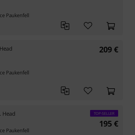
e Paukenfell
209
€
 Head
e Paukenfell
. Head
TOP-SELLER
195
€
e Paukenfell