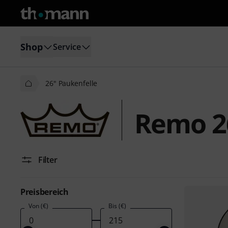
Shop
Service
26" Paukenfelle
Remo 2
Filter
Preisbereich
Von (€)
Bis (€)