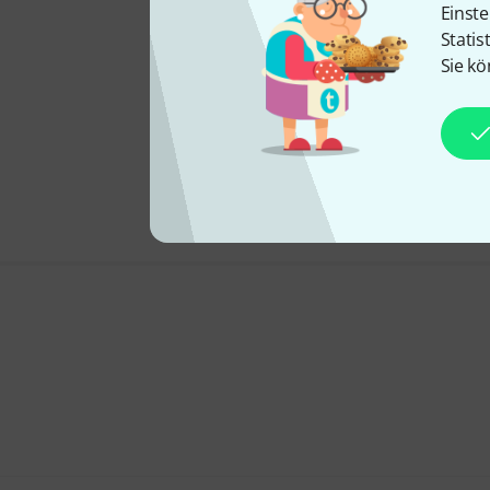
Einste
Statis
Sie kö