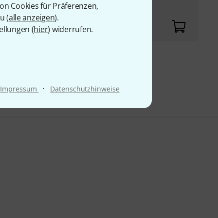
von Cookies für Präferenzen,
u (
alle anzeigen
).
ellungen (
hier
) widerrufen.
9 €
·
Impressum
Datenschutzhinweise