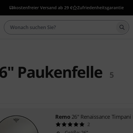
kostenfreier Versand ab 29 €
Zufriedenheitsgarantie
Such
6" Paukenfelle
5
Remo
26" Renaissance Timpani
2
Größe: 26”