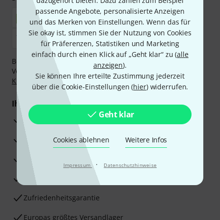
dazugehört bieten. Dazu zählen zum Beispiel
passende Angebote, personalisierte Anzeigen
und das Merken von Einstellungen. Wenn das für
Sie okay ist, stimmen Sie der Nutzung von Cookies
für Präferenzen, Statistiken und Marketing
einfach durch einen Klick auf „Geht klar“ zu (
alle
Bezahlen Sie vertraulich und sicher per Nachnahme,
anzeigen
).
Vorkasse, PayPal, Amazon Pay,
Klarna Sofort bezahlen
,
Sie können Ihre erteilte Zustimmung jederzeit
Klarna Ratenzahlung
oder Kreditkarte.
über die Cookie-Einstellungen (
hier
) widerrufen.
Ihre Vorteile
Geht klar
3 Jahre Thomann Garantie
30 Tage Money-Back-Garantie
Cookies ablehnen
Weitere Infos
Reparaturservice
·
Impressum
Datenschutzhinweise
Beratung durch Fachexperten
Zufriedenheitsgarantie
Europas größtes Versandlager