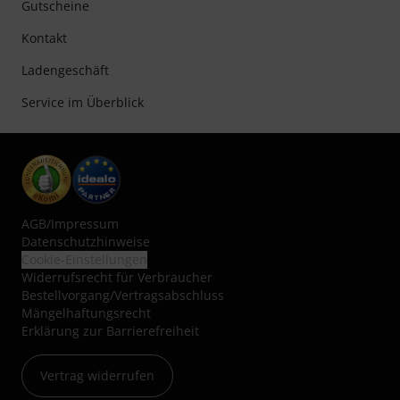
Gutscheine
Kontakt
Ladengeschäft
Service im Überblick
AGB
/
Impressum
Datenschutzhinweise
Cookie-Einstellungen
Widerrufsrecht für Verbraucher
Bestellvorgang/Vertragsabschluss
Mängelhaftungsrecht
Erklärung zur Barrierefreiheit
Vertrag widerrufen