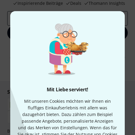
Inspirierende Beiträge
Deals
Thomann Insights
E-Mail-Adresse
*
Jetzt anmelden
Mit Klick auf „Jetzt anmelden“ stimmen Sie dem Erhalt von E-Mail-
Werbung und einer Messung des E-Mail-Nutzungsverhaltens zu. Die
Abmeldung ist jederzeit möglich. Weitere Informationen finden Sie in
unseren
Datenschutzhinweisen
.
* Pflichtfeld
Mit Liebe serviert!
Sicher einkaufen & bezahlen
Mit unseren Cookies möchten wir Ihnen ein
fluffiges Einkaufserlebnis mit allem was
dazugehört bieten. Dazu zählen zum Beispiel
passende Angebote, personalisierte Anzeigen
und das Merken von Einstellungen. Wenn das für
Bezahlen Sie vertraulich und sicher per Nachnahme,
Sie okay ist, stimmen Sie der Nutzung von Cookies