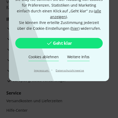
Vorkasse, PayPal, Amazon Pay,
Klarna Sofort bezahlen
,
für Präferenzen, Statistiken und Marketing
Klarna Ratenzahlung
oder Kreditkarte.
einfach durch einen Klick auf „Geht klar“ zu (
alle
anzeigen
).
Ihre Vorteile
Sie können Ihre erteilte Zustimmung jederzeit
3 Jahre Thomann Garantie
über die Cookie-Einstellungen (
hier
) widerrufen.
30 Tage Money-Back-Garantie
Geht klar
Reparaturservice
Cookies ablehnen
Weitere Infos
Beratung durch Fachexperten
Zufriedenheitsgarantie
·
Impressum
Datenschutzhinweise
Europas größtes Versandlager
Service
Versandkosten und Lieferzeiten
Hilfe-Center