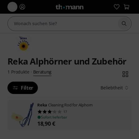
Suche 
Reka Alphörner und Zubehör
Beratung
1
Produkte
·
Filter
Beliebtheit
Reka
Cleaning Rod for Alphorn
17
Sofort lieferbar
18,90
€