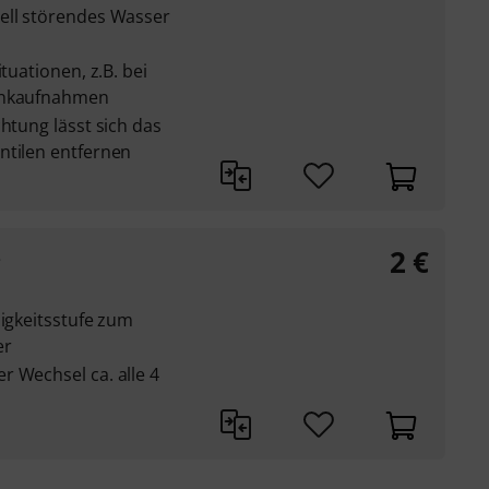
ell störendes Wasser
tuationen, z.B. bei
funkaufnahmen
htung lässt sich das
ntilen entfernen
2
€
e
sigkeitsstufe zum
er
r Wechsel ca. alle 4