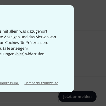
9 €
is mit allem was dazugehört
rte Anzeigen und das Merken von
von Cookies für Präferenzen,
u (
alle anzeigen
).
ellungen (
hier
) widerrufen.
·
Impressum
Datenschutzhinweise
Jetzt anmelden