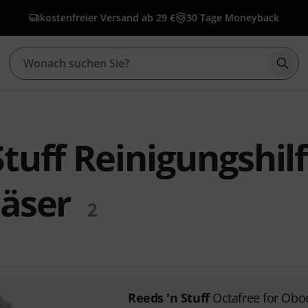
kostenfreier Versand ab 29 €
30 Tage Moneyback
Such
Stuff Reinigungshil
läser
2
Reeds 'n Stuff
Octafree for Obo