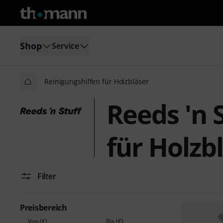
Shop
Service
Reinigungshilfen für Holzbläser
Reeds 'n 
für Holzb
Filter
Preisbereich
Von (€)
Bis (€)