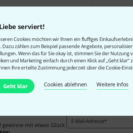
Kostenloser Versand ab 2
Alle Preise inkl. MwSt.
Liebe serviert!
seren Cookies möchten wir Ihnen ein fluffiges Einkaufserlebn
n. Dazu zählen zum Beispiel passende Angebote, personalisie
Gefällt Ihnen, was Sie sehen?
llungen. Wenn das für Sie okay ist, stimmen Sie der Nutzung 
tiken und Marketing einfach durch einen Klick auf „Geht klar“ z
nnen Ihre erteilte Zustimmung jederzeit über die Cookie-Einst
Teilen
Hilfe & Feedback
Cookies ablehnen
Weitere Infos
Geht klar
E-Mail-Adresse
*
 gewinne mit etwas Glück
50€
!