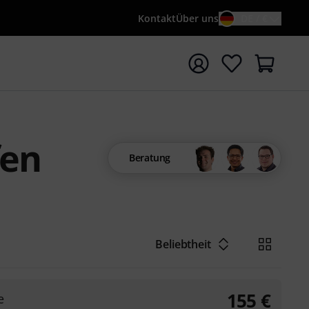
Kontakt
Über uns
DE / €
e mit Suchwort {searchTerm} starten
fen
Beratung
Beliebtheit
155
€
e