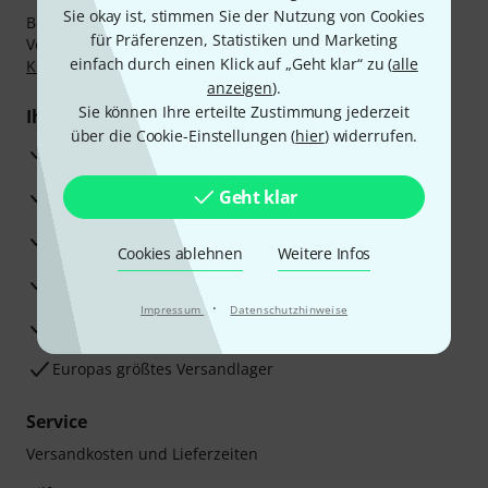
Sie okay ist, stimmen Sie der Nutzung von Cookies
Bezahlen Sie vertraulich und sicher per Nachnahme,
für Präferenzen, Statistiken und Marketing
Vorkasse, PayPal, Amazon Pay,
Klarna Sofort bezahlen
,
einfach durch einen Klick auf „Geht klar“ zu (
alle
Klarna Ratenzahlung
oder Kreditkarte.
anzeigen
).
Sie können Ihre erteilte Zustimmung jederzeit
Ihre Vorteile
über die Cookie-Einstellungen (
hier
) widerrufen.
3 Jahre Thomann Garantie
30 Tage Money-Back-Garantie
Geht klar
Reparaturservice
Cookies ablehnen
Weitere Infos
Beratung durch Fachexperten
·
Impressum
Datenschutzhinweise
Zufriedenheitsgarantie
Europas größtes Versandlager
Service
Versandkosten und Lieferzeiten