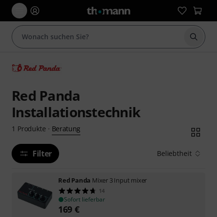
Suche 
Red Panda
Installationstechnik
Beratung
1
Produkte
·
Filter
Beliebtheit
Red Panda
Mixer 3 Input mixer
14
Sofort lieferbar
169
€