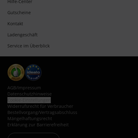
Hilfe-Center
Gutscheine
Kontakt
Ladengeschäft
Service im Überblick
AGB
/
Impressum
Datenschutzhinweise
Cookie-Einstellungen
Widerrufsrecht für Verbraucher
Bestellvorgang/Vertragsabschluss
Mängelhaftungsrecht
Erklärung zur Barrierefreiheit