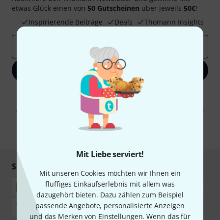
etwas Glück einen von
50 Gutscheinen
über jeweils
50€
!
Inspirierende Beiträge
Deals
Thomann Insights
E-Mail-Adresse
*
Jetzt anmelden
Mit Klick auf „Jetzt anmelden“ stimmen Sie dem Erhalt von E-Mail-
Werbung und einer Messung des E-Mail-Nutzungsverhaltens zu. Die
Abmeldung ist jederzeit möglich. Weitere Informationen finden Sie in
unseren
Datenschutzhinweisen
.
* Pflichtfeld
Mit Liebe serviert!
Sicher einkaufen & bezahlen
Mit unseren Cookies möchten wir Ihnen ein
fluffiges Einkaufserlebnis mit allem was
dazugehört bieten. Dazu zählen zum Beispiel
passende Angebote, personalisierte Anzeigen
und das Merken von Einstellungen. Wenn das für