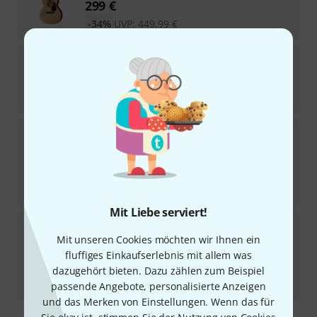
299
€
-34%
UVP:
449,99
€
Recording King
Tonewood Reserve Koa 00 Ca
Sofort lieferbar
1.499
€
Recording King
RM-998-D
1
Sofort lieferbar
555
€
-44%
UVP:
999,99
€
Mit Liebe serviert!
Recording King
RD-G6-CFE5
Mit unseren Cookies möchten wir Ihnen ein
Sofort lieferbar
fluffiges Einkaufserlebnis mit allem was
333
€
dazugehört bieten. Dazu zählen zum Beispiel
-26%
UVP:
449,99
€
passende Angebote, personalisierte Anzeigen
und das Merken von Einstellungen. Wenn das für