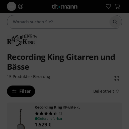
Suche 
Recording King Gitarren und
Bässe
Beratung
15
Produkte
·
Filter
Beliebtheit
Recording King
RK-Elite-75
13
Sofort lieferbar
1.529
€