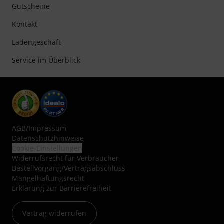
Gutscheine
Kontakt
Ladengeschäft
Service im Überblick
AGB
/
Impressum
Datenschutzhinweise
Cookie-Einstellungen
Widerrufsrecht für Verbraucher
Bestellvorgang/Vertragsabschluss
Mängelhaftungsrecht
Erklärung zur Barrierefreiheit
Vertrag widerrufen