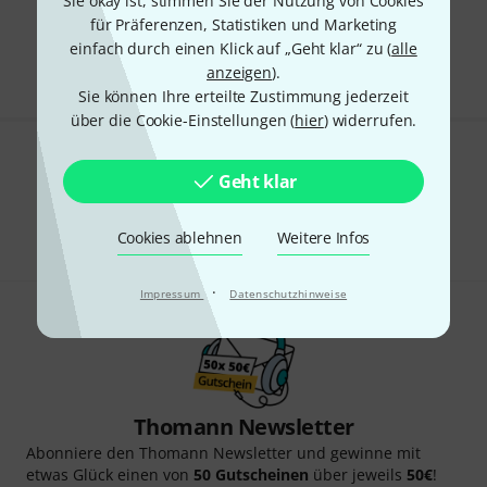
Sie okay ist, stimmen Sie der Nutzung von Cookies
Kostenloser Versand ab 29 €
für Präferenzen, Statistiken und Marketing
Alle Preise inkl. MwSt.
einfach durch einen Klick auf „Geht klar“ zu (
alle
anzeigen
).
Sie können Ihre erteilte Zustimmung jederzeit
über die Cookie-Einstellungen (
hier
) widerrufen.
Gefällt Ihnen, was Sie sehen?
Geht klar
Teilen
Hilfe & Feedback
Cookies ablehnen
Weitere Infos
·
Impressum
Datenschutzhinweise
Thomann Newsletter
Abonniere den Thomann Newsletter und gewinne mit
etwas Glück einen von
50 Gutscheinen
über jeweils
50€
!