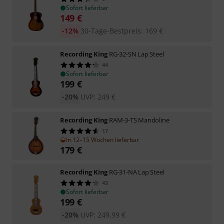
Sofort lieferbar
149
€
-12%
30-Tage-Bestpreis
:
169
€
Recording King
RG-32-SN Lap Steel
44
Sofort lieferbar
199
€
-20%
UVP:
249
€
Recording King
RAM-3-TS Mandoline
17
In 12–15 Wochen lieferbar
179
€
Recording King
RG-31-NA Lap Steel
43
Sofort lieferbar
199
€
-20%
UVP:
249,99
€