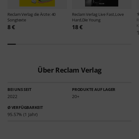
Reclam Verlag
die Ärzte: 40
Reclam Verlag
Live Fast,Love
Songtexte
Hard,Die Young
R
K
8 €
18 €
Über Reclam Verlag
BEI UNS SEIT
PRODUKTE AUF LAGER
2022
20+
Ø VERFÜGBARKEIT
95.57% (1 Jahr)