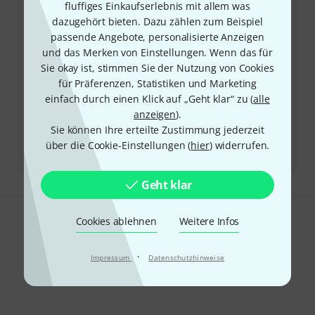
Öffnungszeiten
fluffiges Einkaufserlebnis mit allem was
dazugehört bieten. Dazu zählen zum Beispiel
passende Angebote, personalisierte Anzeigen
Rückruf vereinbaren
und das Merken von Einstellungen. Wenn das für
Sie okay ist, stimmen Sie der Nutzung von Cookies
Mehr Kontaktoptionen
für Präferenzen, Statistiken und Marketing
einfach durch einen Klick auf „Geht klar“ zu (
alle
Produkt zurücksenden
anzeigen
).
Sie können Ihre erteilte Zustimmung jederzeit
Alle Ansprechpartner
über die Cookie-Einstellungen (
hier
) widerrufen.
Geht klar
Cookies ablehnen
Weitere Infos
Gefällt Ihnen, was Sie sehen?
Teilen
·
Impressum
Datenschutzhinweise
Hilfe & Feedback