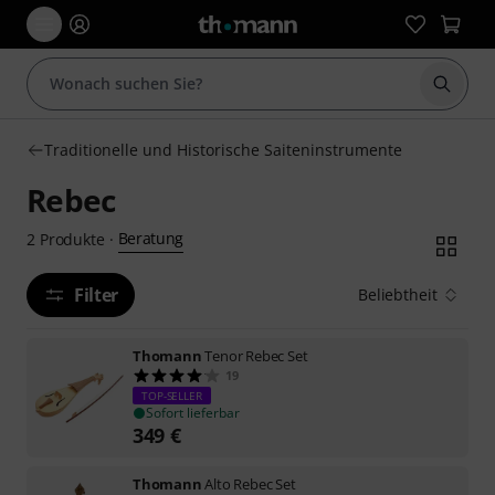
Suche 
Traditionelle und Historische Saiteninstrumente
Rebec
Beratung
2
Produkte
·
Filter
Beliebtheit
Thomann
Tenor Rebec Set
19
TOP-SELLER
Sofort lieferbar
349
€
Thomann
Alto Rebec Set