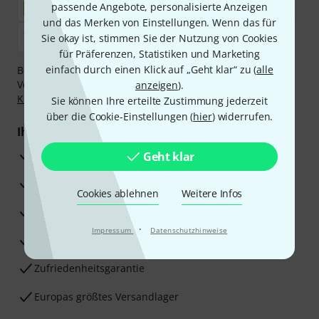
passende Angebote, personalisierte Anzeigen
und das Merken von Einstellungen. Wenn das für
Sie okay ist, stimmen Sie der Nutzung von Cookies
für Präferenzen, Statistiken und Marketing
einfach durch einen Klick auf „Geht klar“ zu (
alle
Bezahlen Sie vertraulich und sicher per Nachnahme,
Vorkasse, PayPal, Amazon Pay,
Klarna Sofort bezahlen
,
anzeigen
).
Klarna Ratenzahlung
oder Kreditkarte.
Sie können Ihre erteilte Zustimmung jederzeit
über die Cookie-Einstellungen (
hier
) widerrufen.
Ihre Vorteile
3 Jahre Thomann Garantie
Geht klar
30 Tage Money-Back-Garantie
Cookies ablehnen
Weitere Infos
Reparaturservice
·
Impressum
Datenschutzhinweise
Beratung durch Fachexperten
Zufriedenheitsgarantie
Europas größtes Versandlager