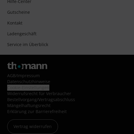
Hilfe-Center
Gutscheine
Kontakt
Ladengeschäft
Service im Überblick
AGB
/
Impressum
Datenschutzhinweise
Cookie-Einstellungen
Widerrufsrecht für Verbraucher
Bestellvorgang/Vertragsabschluss
Mängelhaftungsrecht
Erklärung zur Barrierefreiheit
Vertrag widerrufen