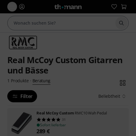
Suche 
Real McCoy Custom Gitarren
und Bässe
Beratung
1
Produkte
·
Filter
Beliebtheit
Real McCoy Custom
RMC10 Wah Pedal
31
Sofort lieferbar
289
€