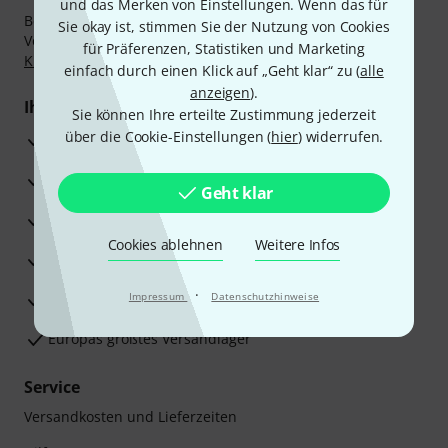
und das Merken von Einstellungen. Wenn das für
Bezahlen Sie vertraulich und sicher per Nachnahme,
Sie okay ist, stimmen Sie der Nutzung von Cookies
Vorkasse, PayPal, Amazon Pay,
Klarna Sofort bezahlen
,
für Präferenzen, Statistiken und Marketing
Klarna Ratenzahlung
oder Kreditkarte.
einfach durch einen Klick auf „Geht klar“ zu (
alle
anzeigen
).
Ihre Vorteile
Sie können Ihre erteilte Zustimmung jederzeit
über die Cookie-Einstellungen (
hier
) widerrufen.
3 Jahre Thomann Garantie
30 Tage Money-Back-Garantie
Geht klar
Reparaturservice
Cookies ablehnen
Weitere Infos
Beratung durch Fachexperten
·
Zufriedenheitsgarantie
Impressum
Datenschutzhinweise
Europas größtes Versandlager
Service
Versandkosten und Lieferzeiten