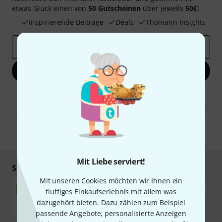
etwas Glück einen von
50 Gutscheinen
über jeweils
50€
!
Inspirierende Beiträge
Deals
Thomann Insights
E-Mail-Adresse
*
Jetzt anmelden
Mit Klick auf „Jetzt anmelden“ stimmen Sie dem Erhalt von E-Mail-
Werbung und einer Messung des E-Mail-Nutzungsverhaltens zu. Die
Abmeldung ist jederzeit möglich. Weitere Informationen finden Sie in
unseren
Datenschutzhinweisen
.
* Pflichtfeld
Mit Liebe serviert!
Sicher einkaufen & bezahlen
Mit unseren Cookies möchten wir Ihnen ein
fluffiges Einkaufserlebnis mit allem was
dazugehört bieten. Dazu zählen zum Beispiel
passende Angebote, personalisierte Anzeigen