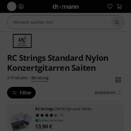
Suche 
RC Strings Standard Nylon
Konzertgitarren Saiten
Beratung
3
Produkte
·
Filter
Beliebtheit
RC Strings
DW 90 Dynamic White
18
Sofort lieferbar
13,90
€