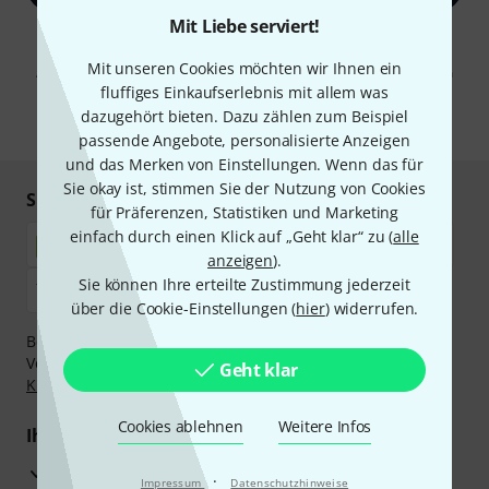
Mit Liebe serviert!
Mit Klick auf „Jetzt anmelden“ stimmen Sie dem Erhalt von E-Mail-
Werbung und einer Messung des E-Mail-Nutzungsverhaltens zu. Die
Mit unseren Cookies möchten wir Ihnen ein
Abmeldung ist jederzeit möglich. Weitere Informationen finden Sie in
unseren
Datenschutzhinweisen
.
fluffiges Einkaufserlebnis mit allem was
dazugehört bieten. Dazu zählen zum Beispiel
* Pflichtfeld
passende Angebote, personalisierte Anzeigen
und das Merken von Einstellungen. Wenn das für
Sie okay ist, stimmen Sie der Nutzung von Cookies
Sicher einkaufen & bezahlen
für Präferenzen, Statistiken und Marketing
einfach durch einen Klick auf „Geht klar“ zu (
alle
anzeigen
).
Sie können Ihre erteilte Zustimmung jederzeit
über die Cookie-Einstellungen (
hier
) widerrufen.
Bezahlen Sie vertraulich und sicher per Nachnahme,
Vorkasse, PayPal, Amazon Pay,
Klarna Sofort bezahlen
,
Geht klar
Klarna Ratenzahlung
oder Kreditkarte.
Cookies ablehnen
Weitere Infos
Ihre Vorteile
3 Jahre Thomann Garantie
·
Impressum
Datenschutzhinweise