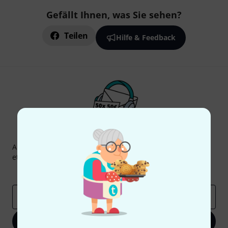
Gefällt Ihnen, was Sie sehen?
Teilen
Hilfe & Feedback
Thomann Newsletter
Abonniere den Thomann Newsletter und gewinne mit
etwas Glück einen von
50 Gutscheinen
über jeweils
50€
!
Inspirierende Beiträge
Deals
Thomann Insights
E-Mail-Adresse
*
Jetzt anmelden