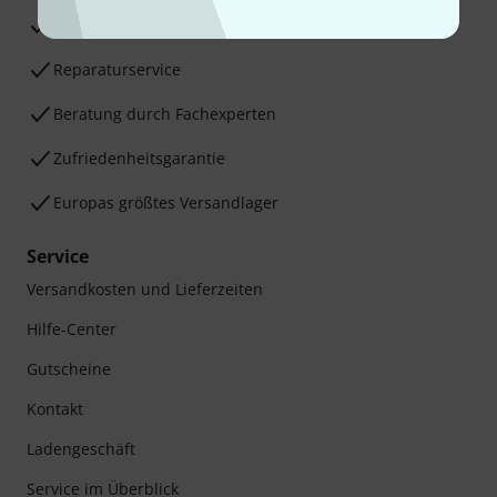
30 Tage Money-Back-Garantie
Reparaturservice
Beratung durch Fachexperten
Zufriedenheitsgarantie
Europas größtes Versandlager
Service
Versandkosten und Lieferzeiten
Hilfe-Center
Gutscheine
Kontakt
Ladengeschäft
Service im Überblick