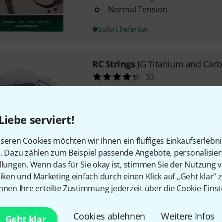
Normal Tension
Sofort lieferbar
RC Strings
JG Titanium and Carb
33
kompletter Satz mit 6 Saiten
Korrosionsschutzbeschichtun
mittlere / hohe Spannung
Liebe serviert!
Sofort lieferbar
seren Cookies möchten wir Ihnen ein fluffiges Einkaufserlebn
n. Dazu zählen zum Beispiel passende Angebote, personalisie
llungen. Wenn das für Sie okay ist, stimmen Sie der Nutzung 
RC Strings
Sonata Light - SL20
tiken und Marketing einfach durch einen Klick auf „Geht klar“ z
11
nnen Ihre erteilte Zustimmung jederzeit über die Cookie-Einst
kompletter Satz mit 6 Saiten
Korrosionsschutzbeschichtun
Cookies ablehnen
Weitere Infos
Geht klar