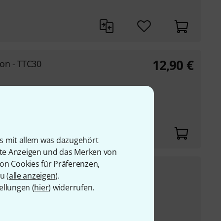
12,90
€
on - TTC30
g
is mit allem was dazugehört
rte Anzeigen und das Merken von
von Cookies für Präferenzen,
11
€
u (
alle anzeigen
).
ellungen (
hier
) widerrufen.
UVP:
14,50
€
-24%
g