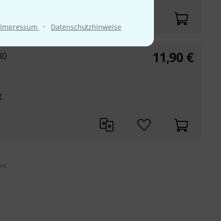
·
Impressum
Datenschutzhinweise
11,90
€
30
g
9 €