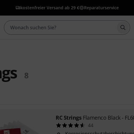
kostenfreier Versand ab 29 €
Reparaturservice
Such
ngs
8
RC Strings
Flamenco Black - FL6
44
Korrosionsschutzbeschichtun