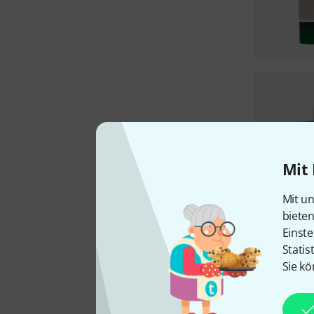
Mit 
Mit un
biete
Einste
Statis
Sie kö