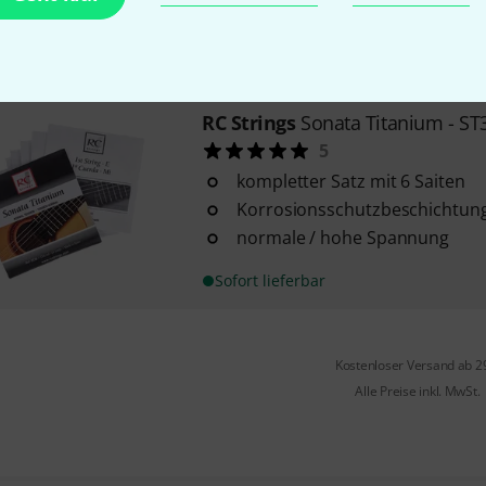
mittlere Spannung
Sofort lieferbar
RC Strings
Sonata Titanium - ST
5
kompletter Satz mit 6 Saiten
Korrosionsschutzbeschichtun
normale / hohe Spannung
Sofort lieferbar
Kostenloser Versand ab 2
Alle Preise inkl. MwSt.