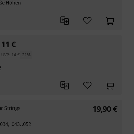
iße Höhen
11
€
UVP:
14
€
-21%
g
19,90
€
r Strings
.034, .043, .052