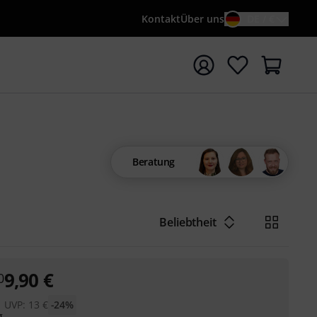
Kontakt
Über uns
DE / €
e mit Suchwort {searchTerm} starten
Beratung
Beliebtheit
9,90
€
0
UVP:
13
€
-24%
g