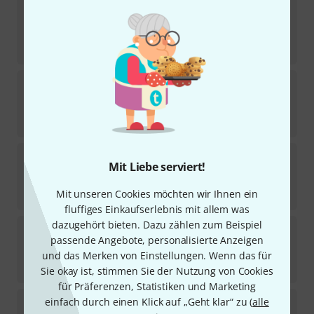
Ranger
Tenor MP Bark
Sofort lieferbar
29,90
€
Ranger
Alto MP Root
Sofort lieferbar
159
€
Ranger
Soprano RPL Paris 7
Mit Liebe serviert!
Sofort lieferbar
Mit unseren Cookies möchten wir Ihnen ein
179
€
fluffiges Einkaufserlebnis mit allem was
dazugehört bieten. Dazu zählen zum Beispiel
Ranger
Soprano RPL Paris 6
passende Angebote, personalisierte Anzeigen
Sofort lieferbar
und das Merken von Einstellungen. Wenn das für
179
€
Sie okay ist, stimmen Sie der Nutzung von Cookies
für Präferenzen, Statistiken und Marketing
Ranger
Alto RPL NY 8
einfach durch einen Klick auf „Geht klar“ zu (
alle