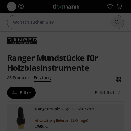
Suche 
Ranger Mundstücke für
Holzblasinstrumente
Beratung
88
Produkte
·
Filter
Beliebtheit
Ranger
Maple Single Set Alto Sax 6
Kurzfristig lieferbar (2–5 Tage)
298
€