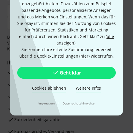
dazugehört bieten. Dazu zählen zum Beispiel
passende Angebote, personalisierte Anzeigen
und das Merken von Einstellungen. Wenn das für
Sie okay ist, stimmen Sie der Nutzung von Cookies
für Präferenzen, Statistiken und Marketing
einfach durch einen Klick auf „Geht klar“ zu (
alle
Bezahlen Sie vertraulich und sicher per Nachnahme,
Vorkasse, PayPal, Amazon Pay,
anzeigen
Klarna Sofort bezahlen
).
,
Klarna Ratenzahlung
oder Kreditkarte.
Sie können Ihre erteilte Zustimmung jederzeit
über die Cookie-Einstellungen (
hier
) widerrufen.
Ihre Vorteile
3 Jahre Thomann Garantie
Geht klar
30 Tage Money-Back-Garantie
Cookies ablehnen
Weitere Infos
Reparaturservice
·
Impressum
Datenschutzhinweise
Beratung durch Fachexperten
Zufriedenheitsgarantie
Europas größtes Versandlager