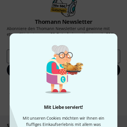
Thomann Newsletter
Abonniere den Thomann Newsletter und gewinne mit
etwas Glück einen von
50 Gutscheinen
über jeweils
50€
!
Inspirierende Beiträge
Deals
Thomann Insights
E-Mail-Adresse
*
Jetzt anmelden
Mit Klick auf „Jetzt anmelden“ stimmen Sie dem Erhalt von E-Mail-
Werbung und einer Messung des E-Mail-Nutzungsverhaltens zu. Die
Abmeldung ist jederzeit möglich. Weitere Informationen finden Sie in
unseren
Datenschutzhinweisen
.
* Pflichtfeld
Mit Liebe serviert!
Mit unseren Cookies möchten wir Ihnen ein
fluffiges Einkaufserlebnis mit allem was
Sicher einkaufen & bezahlen