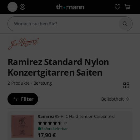
Suche 
Ramirez Standard Nylon
Konzertgitarren Saiten
Beratung
2
Produkte
·
Filter
Beliebtheit
Ramirez
RS-HTC Hard Tension Carbon 3rd
21
Sofort lieferbar
17,90
€