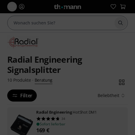
Suche 
Radial Engineering
Signalsplitter
Beratung
10
Produkte
·
Filter
Beliebtheit
Radial Engineering
HotShot DM1
34
Sofort lieferbar
169
€