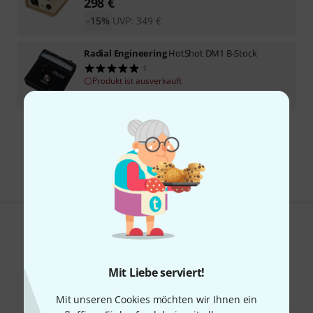
298
€
-15%
UVP:
349
€
Radial Engineering
HotShot DM1 B-Stock
1
Produkt ist ausverkauft
156
€
Kostenloser Versand ab 29 €
Alle Preise inkl. MwSt.
Gefällt Ihnen, was Sie sehen?
Teilen
Hilfe & Feedback
Mit Liebe serviert!
Mit unseren Cookies möchten wir Ihnen ein