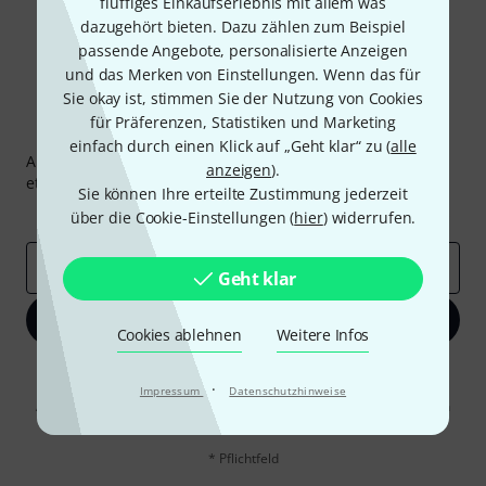
fluffiges Einkaufserlebnis mit allem was
dazugehört bieten. Dazu zählen zum Beispiel
passende Angebote, personalisierte Anzeigen
und das Merken von Einstellungen. Wenn das für
Sie okay ist, stimmen Sie der Nutzung von Cookies
für Präferenzen, Statistiken und Marketing
Thomann Newsletter
einfach durch einen Klick auf „Geht klar“ zu (
alle
Abonniere den Thomann Newsletter und gewinne mit
anzeigen
).
etwas Glück einen von
50 Gutscheinen
über jeweils
50€
!
Sie können Ihre erteilte Zustimmung jederzeit
Inspirierende Beiträge
Deals
Thomann Insights
über die Cookie-Einstellungen (
hier
) widerrufen.
E-Mail-Adresse
*
Geht klar
Jetzt anmelden
Cookies ablehnen
Weitere Infos
Mit Klick auf „Jetzt anmelden“ stimmen Sie dem Erhalt von E-Mail-
·
Werbung und einer Messung des E-Mail-Nutzungsverhaltens zu. Die
Impressum
Datenschutzhinweise
Abmeldung ist jederzeit möglich. Weitere Informationen finden Sie in
unseren
Datenschutzhinweisen
.
* Pflichtfeld