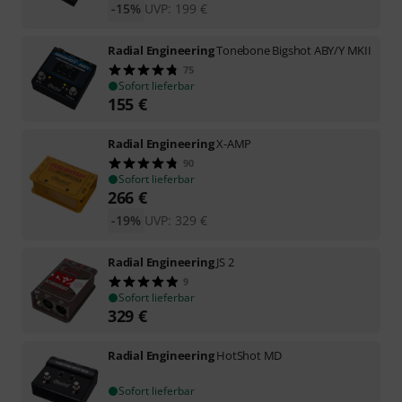
-15%
UVP:
199
€
Radial Engineering
Tonebone Bigshot ABY/Y MKII
75
Sofort lieferbar
155
€
Radial Engineering
X-AMP
90
Sofort lieferbar
266
€
-19%
UVP:
329
€
Radial Engineering
JS 2
9
Sofort lieferbar
329
€
Radial Engineering
HotShot MD
Sofort lieferbar