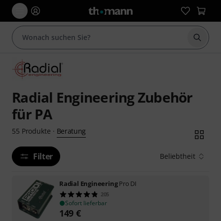
Suche 
Radial Engineering Zubehör
für PA
Beratung
55
Produkte
·
Filter
Beliebtheit
Radial Engineering
Pro DI
205
Sofort lieferbar
149
€