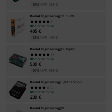
-15%
UVP:
259
€
Radial Engineering
EXTC-500
8
Sofort lieferbar
405
€
-12%
UVP:
459
€
Radial Engineering
JDI Duplex
34
Sofort lieferbar
539
€
-10%
UVP:
599
€
Radial Engineering
Highline Mono
2
Sofort lieferbar
239
€
Radial Engineering
JPC