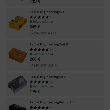
119
€
Radial Engineering
SGI
1
Sofort lieferbar
349
€
-21%
UVP:
439
€
Radial Engineering
X-AMP
90
Sofort lieferbar
266
€
-19%
UVP:
329
€
Radial Engineering
SB-6
42
Sofort lieferbar
179
€
Radial Engineering
Reamp HP
4