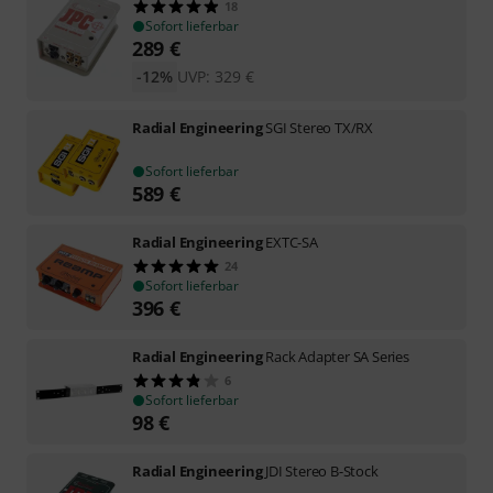
18
Sofort lieferbar
289
€
-12%
UVP:
329
€
Radial Engineering
SGI Stereo TX/RX
Sofort lieferbar
589
€
Radial Engineering
EXTC-SA
24
Sofort lieferbar
396
€
Radial Engineering
Rack Adapter SA Series
6
Sofort lieferbar
98
€
Radial Engineering
JDI Stereo B-Stock