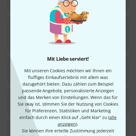
-23%
UVP:
159
€
Radial Engineering
J+4
16
Sofort lieferbar
329
€
-11%
UVP:
369
€
Mit Liebe serviert!
Radial Engineering
Power-1
1
Mit unseren Cookies möchten wir Ihnen ein
Sofort lieferbar
fluffiges Einkaufserlebnis mit allem was
159
€
dazugehört bieten. Dazu zählen zum Beispiel
passende Angebote, personalisierte Anzeigen
Radial Engineering
ProMS2
und das Merken von Einstellungen. Wenn das für
20
Sie okay ist, stimmen Sie der Nutzung von Cookies
Sofort lieferbar
185
€
für Präferenzen, Statistiken und Marketing
einfach durch einen Klick auf „Geht klar“ zu (
alle
Radial Engineering
JS 3
anzeigen
).
Sie können Ihre erteilte Zustimmung jederzeit
15
Sofort lieferbar