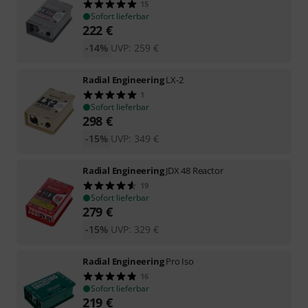
15
Sofort lieferbar
222
€
-14%
UVP:
259
€
Radial Engineering
LX-2
1
Sofort lieferbar
298
€
-15%
UVP:
349
€
Radial Engineering
JDX 48 Reactor
19
Sofort lieferbar
279
€
-15%
UVP:
329
€
Radial Engineering
Pro Iso
16
Sofort lieferbar
219
€