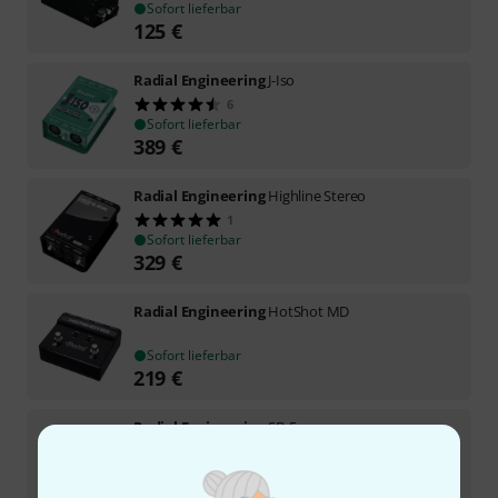
Sofort lieferbar
125
€
Radial Engineering
J-Iso
6
Sofort lieferbar
389
€
Radial Engineering
Highline Stereo
1
Sofort lieferbar
329
€
Radial Engineering
HotShot MD
Sofort lieferbar
219
€
Radial Engineering
SB-5
41
Sofort lieferbar
122
€