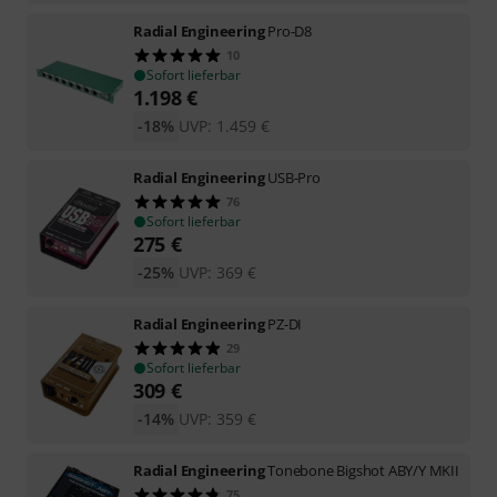
Radial Engineering
Pro-D8
10
Sofort lieferbar
1.198
€
-18%
UVP:
1.459
€
Radial Engineering
USB-Pro
76
Sofort lieferbar
275
€
-25%
UVP:
369
€
Radial Engineering
PZ-DI
29
Sofort lieferbar
309
€
-14%
UVP:
359
€
Radial Engineering
Tonebone Bigshot ABY/Y MKII
75