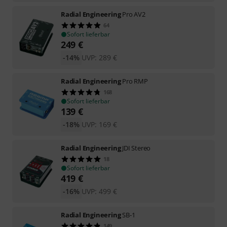
Radial Engineering
Pro AV2
64
Sofort lieferbar
249
€
-14%
UVP:
289
€
Radial Engineering
Pro RMP
168
Sofort lieferbar
139
€
-18%
UVP:
169
€
Radial Engineering
JDI Stereo
18
Sofort lieferbar
419
€
-16%
UVP:
499
€
Radial Engineering
SB-1
149