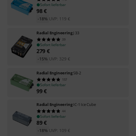
Sofort lieferbar
98
€
-18%
UVP:
119
€
Radial Engineering
J 33
39
Sofort lieferbar
279
€
-15%
UVP:
329
€
Radial Engineering
SB-2
157
Sofort lieferbar
99
€
Radial Engineering
IC-1 Ice Cube
44
Sofort lieferbar
89
€
-18%
UVP:
109
€