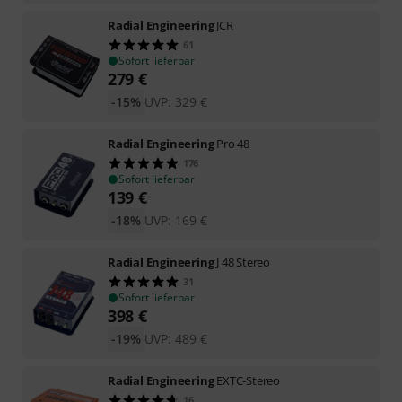
Radial Engineering
JCR
61
Sofort lieferbar
279
€
-15%
UVP:
329
€
Radial Engineering
Pro 48
176
Sofort lieferbar
139
€
-18%
UVP:
169
€
Radial Engineering
J 48 Stereo
31
Sofort lieferbar
398
€
-19%
UVP:
489
€
Radial Engineering
EXTC-Stereo
16