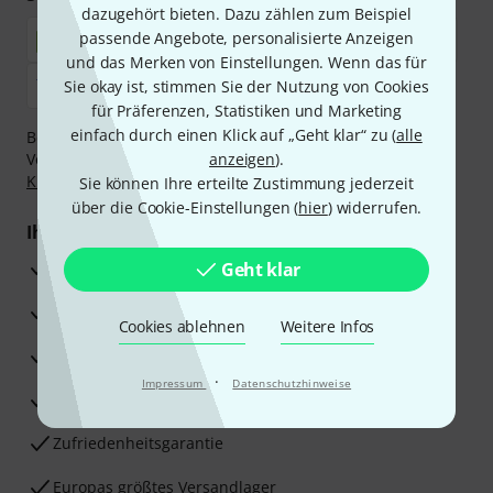
dazugehört bieten. Dazu zählen zum Beispiel
passende Angebote, personalisierte Anzeigen
und das Merken von Einstellungen. Wenn das für
Sie okay ist, stimmen Sie der Nutzung von Cookies
für Präferenzen, Statistiken und Marketing
einfach durch einen Klick auf „Geht klar“ zu (
alle
Bezahlen Sie vertraulich und sicher per Nachnahme,
Vorkasse, PayPal, Amazon Pay,
anzeigen
Klarna Sofort bezahlen
).
,
Klarna Ratenzahlung
oder Kreditkarte.
Sie können Ihre erteilte Zustimmung jederzeit
über die Cookie-Einstellungen (
hier
) widerrufen.
Ihre Vorteile
3 Jahre Thomann Garantie
Geht klar
30 Tage Money-Back-Garantie
Cookies ablehnen
Weitere Infos
Reparaturservice
·
Impressum
Datenschutzhinweise
Beratung durch Fachexperten
Zufriedenheitsgarantie
Europas größtes Versandlager