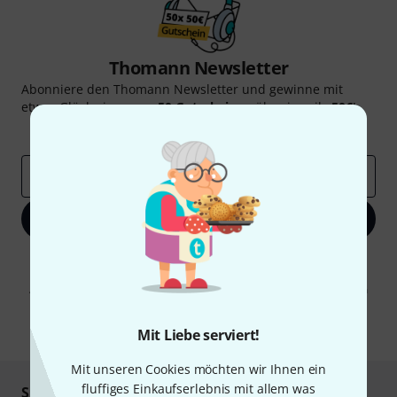
Thomann Newsletter
Abonniere den Thomann Newsletter und gewinne mit
etwas Glück einen von
50 Gutscheinen
über jeweils
50€
!
Inspirierende Beiträge
Deals
Thomann Insights
E-Mail-Adresse
*
Jetzt anmelden
Mit Klick auf „Jetzt anmelden“ stimmen Sie dem Erhalt von E-Mail-
Werbung und einer Messung des E-Mail-Nutzungsverhaltens zu. Die
Abmeldung ist jederzeit möglich. Weitere Informationen finden Sie in
unseren
Datenschutzhinweisen
.
* Pflichtfeld
Mit Liebe serviert!
Mit unseren Cookies möchten wir Ihnen ein
fluffiges Einkaufserlebnis mit allem was
Sicher einkaufen & bezahlen