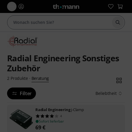
Suche 
Radial Engineering Sonstiges
Zubehör
Beratung
2
Produkte
·
Filter
Beliebtheit
Radial Engineering
j-Clamp
4
Sofort lieferbar
69
€