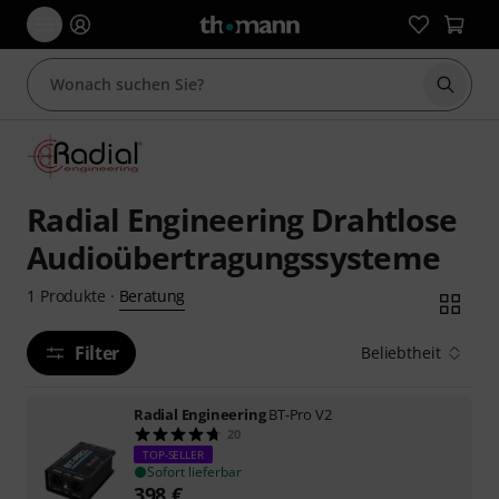
Suche 
Radial Engineering Drahtlose
Audioübertragungssysteme
Beratung
1
Produkte
·
Filter
Beliebtheit
Radial Engineering
BT-Pro V2
20
TOP-SELLER
Sofort lieferbar
398
€