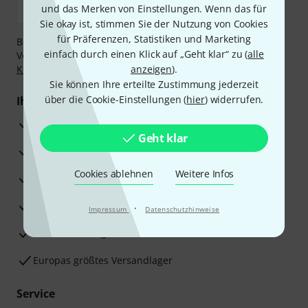
und das Merken von Einstellungen. Wenn das für
Sie okay ist, stimmen Sie der Nutzung von Cookies
für Präferenzen, Statistiken und Marketing
Bezahlen Sie vertraulich und sicher per Nachnahme,
einfach durch einen Klick auf „Geht klar“ zu (
alle
Vorkasse, PayPal, Amazon Pay,
Klarna Sofort bezahlen
,
Klarna Ratenzahlung
oder Kreditkarte.
anzeigen
).
Sie können Ihre erteilte Zustimmung jederzeit
über die Cookie-Einstellungen (
hier
) widerrufen.
Ihre Vorteile
3 Jahre Thomann Garantie
Geht klar
30 Tage Money-Back-Garantie
Cookies ablehnen
Weitere Infos
Reparaturservice
Beratung durch Fachexperten
·
Impressum
Datenschutzhinweise
Zufriedenheitsgarantie
Europas größtes Versandlager
Service