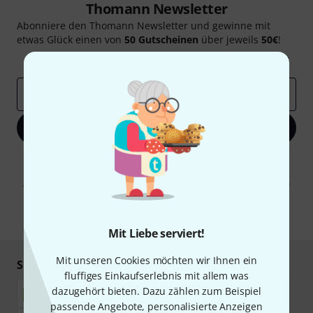
Thomann Newsletter
Abonniere den Thomann Newsletter und gewinne mit
etwas Glück einen von
50 Gutscheinen
über jeweils
50€
!
Inspirierende Beiträge
Deals
Thomann Insights
E-Mail-Adresse
*
Jetzt anmelden
Mit Klick auf „Jetzt anmelden“ stimmen Sie dem Erhalt von E-Mail-
Werbung und einer Messung des E-Mail-Nutzungsverhaltens zu. Die
Abmeldung ist jederzeit möglich. Weitere Informationen finden Sie in
unseren
Datenschutzhinweisen
.
* Pflichtfeld
Mit Liebe serviert!
Mit unseren Cookies möchten wir Ihnen ein
Sicher einkaufen & bezahlen
fluffiges Einkaufserlebnis mit allem was
dazugehört bieten. Dazu zählen zum Beispiel
passende Angebote, personalisierte Anzeigen