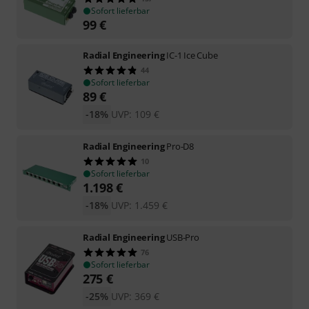
Sofort lieferbar
99
€
Radial Engineering
IC-1 Ice Cube
44
Sofort lieferbar
89
€
-18%
UVP:
109
€
Radial Engineering
Pro-D8
10
Sofort lieferbar
1.198
€
-18%
UVP:
1.459
€
Radial Engineering
USB-Pro
76
Sofort lieferbar
275
€
-25%
UVP:
369
€