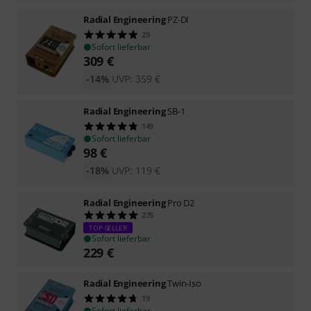
Radial Engineering
PZ-DI
29
Sofort lieferbar
309
€
-14%
UVP:
359
€
Radial Engineering
SB-1
149
Sofort lieferbar
98
€
-18%
UVP:
119
€
Radial Engineering
Pro D2
275
TOP-SELLER
Sofort lieferbar
229
€
Radial Engineering
Twin-Iso
19
Sofort lieferbar