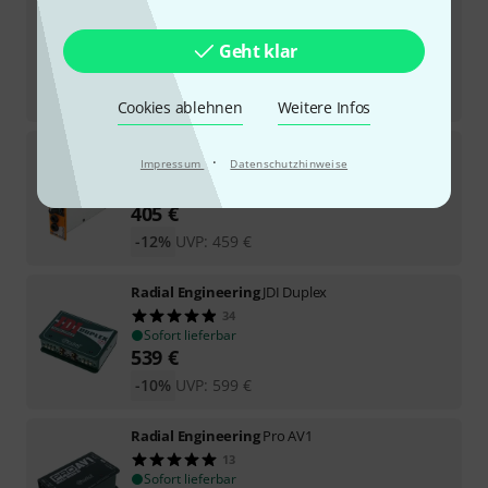
Radial Engineering
JDX 48 Reactor
19
Sofort lieferbar
Geht klar
279
€
-15%
UVP:
329
€
Cookies ablehnen
Weitere Infos
Radial Engineering
EXTC-500
·
Impressum
Datenschutzhinweise
8
Sofort lieferbar
405
€
-12%
UVP:
459
€
Radial Engineering
JDI Duplex
34
Sofort lieferbar
539
€
-10%
UVP:
599
€
Radial Engineering
Pro AV1
13
Sofort lieferbar