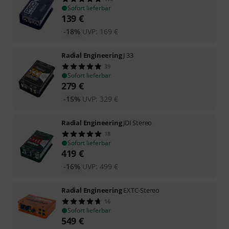
Sofort lieferbar
139
€
-18%
UVP:
169
€
Radial Engineering
J 33
39
Sofort lieferbar
279
€
-15%
UVP:
329
€
Radial Engineering
JDI Stereo
18
Sofort lieferbar
419
€
-16%
UVP:
499
€
Radial Engineering
EXTC-Stereo
16
Sofort lieferbar
549
€