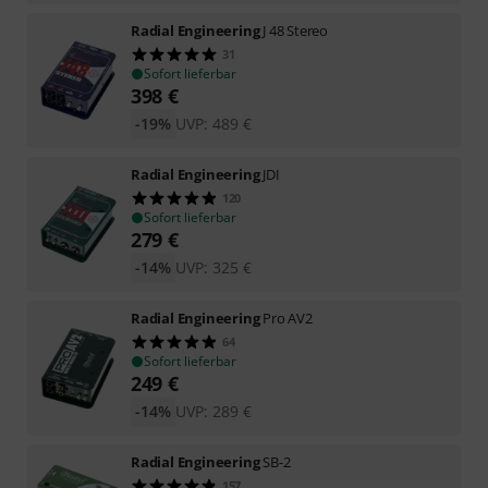
Radial Engineering
J 48 Stereo
31
Sofort lieferbar
398
€
-19%
UVP:
489
€
Radial Engineering
JDI
120
Sofort lieferbar
279
€
-14%
UVP:
325
€
Radial Engineering
Pro AV2
64
Sofort lieferbar
249
€
-14%
UVP:
289
€
Radial Engineering
SB-2
157