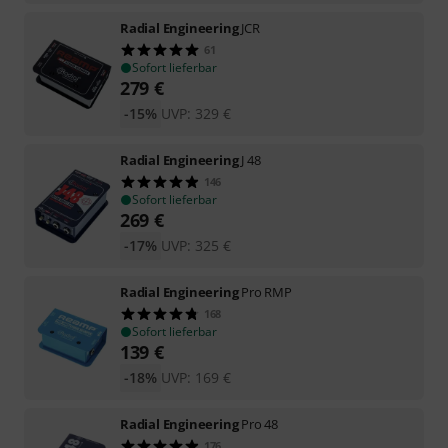
Radial Engineering
JCR
61
Sofort lieferbar
279
€
-15%
UVP:
329
€
Radial Engineering
J 48
146
Sofort lieferbar
269
€
-17%
UVP:
325
€
Radial Engineering
Pro RMP
168
Sofort lieferbar
139
€
-18%
UVP:
169
€
Radial Engineering
Pro 48
176