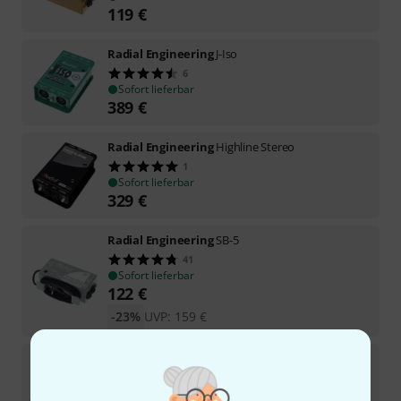
119
€
Radial Engineering
J-Iso
6
Sofort lieferbar
389
€
Radial Engineering
Highline Stereo
1
Sofort lieferbar
329
€
Radial Engineering
SB-5
41
Sofort lieferbar
122
€
-23%
UVP:
159
€
Radial Engineering
J+4
16
Sofort lieferbar