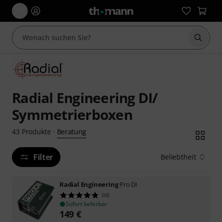
Suche 
Radial Engineering DI/
Symmetrierboxen
Beratung
43
Produkte
·
Filter
Beliebtheit
Radial Engineering
Pro DI
205
Sofort lieferbar
149
€