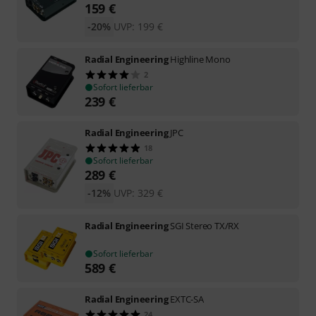
159
€
-20%
UVP:
199
€
Radial Engineering
Highline Mono
2
Sofort lieferbar
239
€
Radial Engineering
JPC
18
Sofort lieferbar
289
€
-12%
UVP:
329
€
Radial Engineering
SGI Stereo TX/RX
Sofort lieferbar
589
€
Radial Engineering
EXTC-SA
24