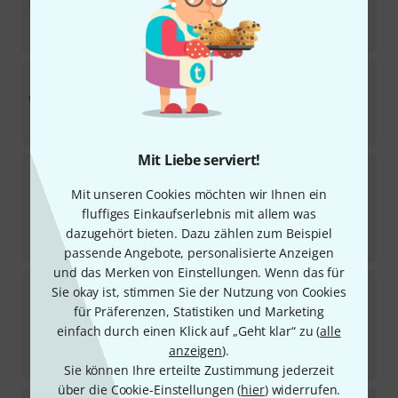
329
€
-11%
UVP:
369
€
Radial Engineering
JD7
1
Sofort lieferbar
1.659
€
Mit Liebe serviert!
Radial Engineering
Trim-Two
15
Mit unseren Cookies möchten wir Ihnen ein
Sofort lieferbar
fluffiges Einkaufserlebnis mit allem was
222
€
dazugehört bieten. Dazu zählen zum Beispiel
-14%
UVP:
259
€
passende Angebote, personalisierte Anzeigen
und das Merken von Einstellungen. Wenn das für
Radial Engineering
Pro Iso
Sie okay ist, stimmen Sie der Nutzung von Cookies
16
für Präferenzen, Statistiken und Marketing
Sofort lieferbar
einfach durch einen Klick auf „Geht klar“ zu (
alle
219
€
anzeigen
).
-15%
UVP:
259
€
Sie können Ihre erteilte Zustimmung jederzeit
über die Cookie-Einstellungen (
hier
) widerrufen.