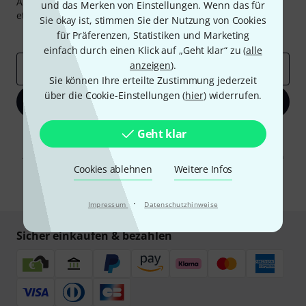
Abonniere den Thomann Newsletter und gewinne mit
und das Merken von Einstellungen. Wenn das für
etwas Glück einen von
50 Gutscheinen
über jeweils
50€
!
Sie okay ist, stimmen Sie der Nutzung von Cookies
Inspirierende Beiträge
Deals
Thomann Insights
für Präferenzen, Statistiken und Marketing
einfach durch einen Klick auf „Geht klar“ zu (
alle
anzeigen
).
E-Mail-Adresse
*
Sie können Ihre erteilte Zustimmung jederzeit
über die Cookie-Einstellungen (
hier
) widerrufen.
Jetzt anmelden
Geht klar
Mit Klick auf „Jetzt anmelden“ stimmen Sie dem Erhalt von E-Mail-
Werbung und einer Messung des E-Mail-Nutzungsverhaltens zu. Die
Abmeldung ist jederzeit möglich. Weitere Informationen finden Sie in
unseren
Datenschutzhinweisen
.
Cookies ablehnen
Weitere Infos
* Pflichtfeld
·
Impressum
Datenschutzhinweise
Sicher einkaufen & bezahlen