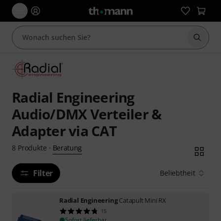
Suche 
Radial Engineering
Audio/DMX Verteiler &
Adapter via CAT
Beratung
8
Produkte
·
Filter
Beliebtheit
Radial Engineering
Catapult Mini RX
15
Sofort lieferbar