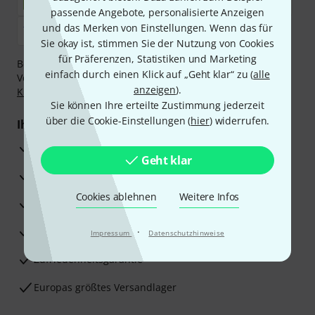
passende Angebote, personalisierte Anzeigen
und das Merken von Einstellungen. Wenn das für
Sie okay ist, stimmen Sie der Nutzung von Cookies
für Präferenzen, Statistiken und Marketing
Bezahlen Sie vertraulich und sicher per Nachnahme,
einfach durch einen Klick auf „Geht klar“ zu (
alle
Vorkasse, PayPal, Amazon Pay,
Klarna Sofort bezahlen
,
anzeigen
).
Klarna Ratenzahlung
oder Kreditkarte.
Sie können Ihre erteilte Zustimmung jederzeit
über die Cookie-Einstellungen (
hier
) widerrufen.
Ihre Vorteile
3 Jahre Thomann Garantie
Geht klar
30 Tage Money-Back-Garantie
Cookies ablehnen
Weitere Infos
Reparaturservice
Beratung durch Fachexperten
·
Impressum
Datenschutzhinweise
Zufriedenheitsgarantie
Europas größtes Versandlager