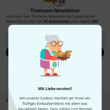
Thomann Newsletter
Abonniere den Thomann Newsletter und gewinne mit
etwas Glück einen von
50 Gutscheinen
über jeweils
50€
!
Inspirierende Beiträge
Deals
Thomann Insights
E-Mail-Adresse
*
Jetzt anmelden
Mit Klick auf „Jetzt anmelden“ stimmen Sie dem Erhalt von E-Mail-
Werbung und einer Messung des E-Mail-Nutzungsverhaltens zu. Die
Abmeldung ist jederzeit möglich. Weitere Informationen finden Sie in
unseren
Datenschutzhinweisen
.
* Pflichtfeld
Mit Liebe serviert!
Mit unseren Cookies möchten wir Ihnen ein
Sicher einkaufen & bezahlen
fluffiges Einkaufserlebnis mit allem was
dazugehört bieten. Dazu zählen zum Beispiel