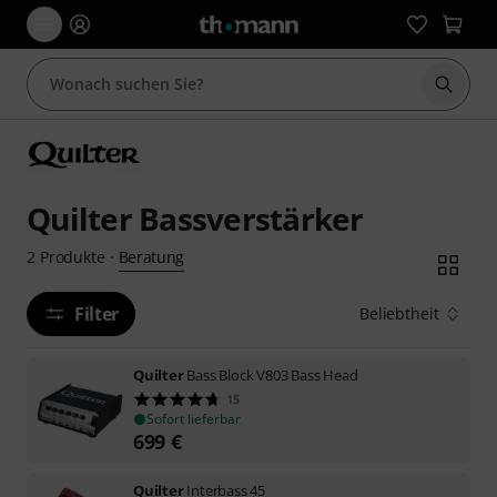
Suche 
Quilter Bassverstärker
Beratung
2
Produkte
·
Filter
Beliebtheit
Quilter
Bass Block V803 Bass Head
15
Sofort lieferbar
699
€
Quilter
Interbass 45