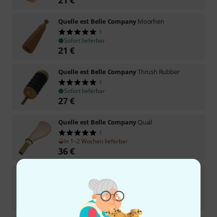
Quelle est Belle Company
Moorhen
1
Sofort lieferbar
21
€
Quelle est Belle Company
Thrush Rubber
1
Sofort lieferbar
27
€
Quelle est Belle Company
Quail
1
In 1–2 Wochen lieferbar
36
€
Quelle est Belle Company
Golden Plover
1
In 1–2 Wochen lieferbar
28
€