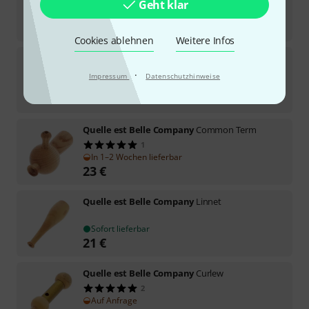
Geht klar
Sofort lieferbar
24
€
Cookies ablehnen
Weitere Infos
Quelle est Belle Company
Little Ringer Plover
1
·
Impressum
Datenschutzhinweise
In 1–2 Wochen lieferbar
22
€
Quelle est Belle Company
Common Term
1
In 1–2 Wochen lieferbar
23
€
Quelle est Belle Company
Linnet
Sofort lieferbar
21
€
Quelle est Belle Company
Curlew
2
Auf Anfrage