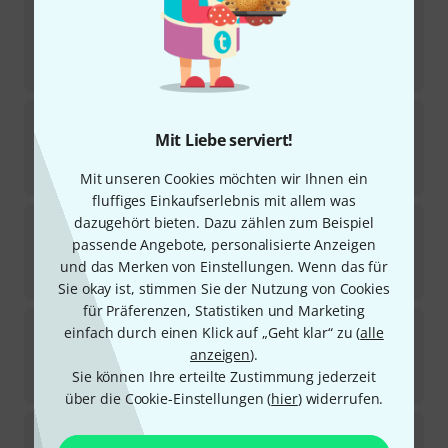
Quelle est Belle Company
Swallow
1
In 1–2 Wochen lieferbar
20
€
Quelle est Belle Company
Hazel Hen
Mit Liebe serviert!
1
Sofort lieferbar
21
€
Mit unseren Cookies möchten wir Ihnen ein
fluffiges Einkaufserlebnis mit allem was
Quelle est Belle Company
Hoopoe
dazugehört bieten. Dazu zählen zum Beispiel
passende Angebote, personalisierte Anzeigen
Sofort lieferbar
und das Merken von Einstellungen. Wenn das für
21
€
Sie okay ist, stimmen Sie der Nutzung von Cookies
für Präferenzen, Statistiken und Marketing
Quelle est Belle Company
Pheasant
einfach durch einen Klick auf „Geht klar“ zu (
alle
1
anzeigen
).
Sofort lieferbar
Sie können Ihre erteilte Zustimmung jederzeit
27
€
über die Cookie-Einstellungen (
hier
) widerrufen.
Quelle est Belle Company
Rock Dove