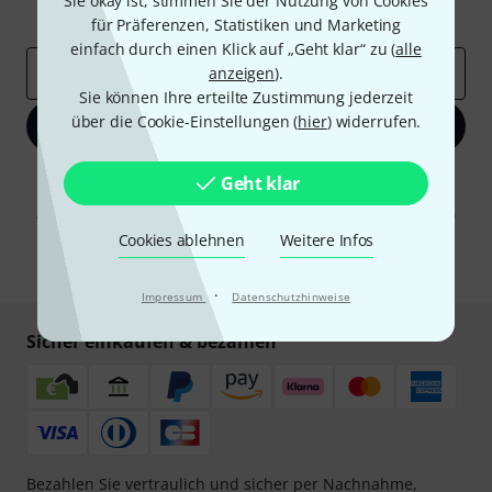
Sie okay ist, stimmen Sie der Nutzung von Cookies
Inspirierende Beiträge
Deals
Thomann Insights
für Präferenzen, Statistiken und Marketing
einfach durch einen Klick auf „Geht klar“ zu (
alle
E-Mail-Adresse
*
anzeigen
).
Sie können Ihre erteilte Zustimmung jederzeit
über die Cookie-Einstellungen (
hier
) widerrufen.
Jetzt anmelden
Mit Klick auf „Jetzt anmelden“ stimmen Sie dem Erhalt von E-Mail-
Geht klar
Werbung und einer Messung des E-Mail-Nutzungsverhaltens zu. Die
Abmeldung ist jederzeit möglich. Weitere Informationen finden Sie in
unseren
Datenschutzhinweisen
.
Cookies ablehnen
Weitere Infos
* Pflichtfeld
·
Impressum
Datenschutzhinweise
Sicher einkaufen & bezahlen
Bezahlen Sie vertraulich und sicher per Nachnahme,