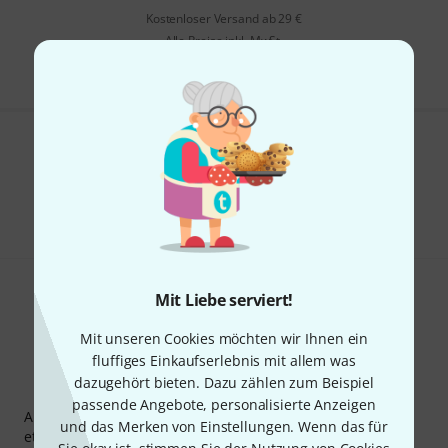
Kostenloser Versand ab 29 €
Alle Preise inkl. MwSt.
Gefällt Ihnen, was Sie sehen?
Teilen
Hilfe & Feedback
Mit Liebe serviert!
Mit unseren Cookies möchten wir Ihnen ein
fluffiges Einkaufserlebnis mit allem was
dazugehört bieten. Dazu zählen zum Beispiel
Thomann Newsletter
passende Angebote, personalisierte Anzeigen
Abonniere den Thomann Newsletter und gewinne mit
und das Merken von Einstellungen. Wenn das für
etwas Glück einen von
50 Gutscheinen
über jeweils
50€
!