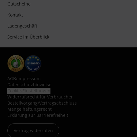
Gutscheine
Kontakt
Ladengeschäft
Service im Überblick
AGB
/
Impressum
Datenschutzhinweise
Cookie-Einstellungen
Widerrufsrecht für Verbraucher
Bestellvorgang/Vertragsabschluss
Mängelhaftungsrecht
Erklärung zur Barrierefreiheit
Vertrag widerrufen