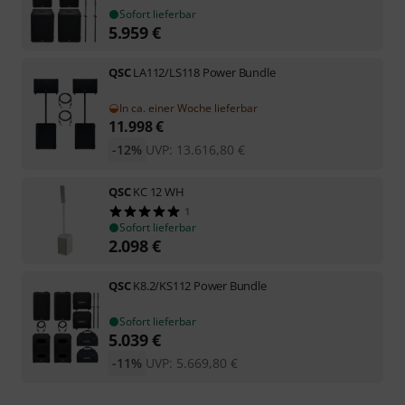
Sofort lieferbar
5.959
€
QSC
LA112/LS118 Power Bundle
In ca. einer Woche lieferbar
11.998
€
-12%
UVP:
13.616,80
€
QSC
KC 12 WH
1
Sofort lieferbar
2.098
€
QSC
K8.2/KS112 Power Bundle
Sofort lieferbar
5.039
€
-11%
UVP:
5.669,80
€