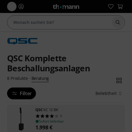
Suche 
QSC Komplette
Beschallungsanlagen
Beratung
8
Produkte
·
Filter
Beliebtheit
QSC
KC 12 BK
9
Sofort lieferbar
1.998
€