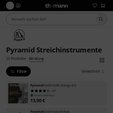
Suche 
Pyramid Streichinstrumente
Beratung
20
Produkte
·
Filter
Beliebtheit
Pyramid
Gold Violin Strings 4/4
240
Sofort lieferbar
13,90
€
Pyramid
Gold Viola Strings