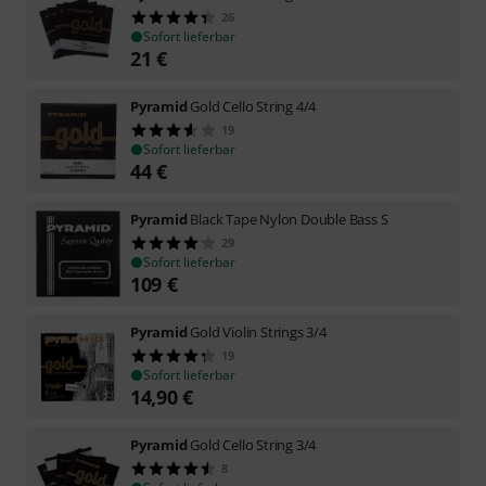
26
Sofort lieferbar
21
€
Pyramid
Gold Cello String 4/4
19
Sofort lieferbar
44
€
Pyramid
Black Tape Nylon Double Bass S
29
Sofort lieferbar
109
€
Pyramid
Gold Violin Strings 3/4
19
Sofort lieferbar
14,90
€
Pyramid
Gold Cello String 3/4
8