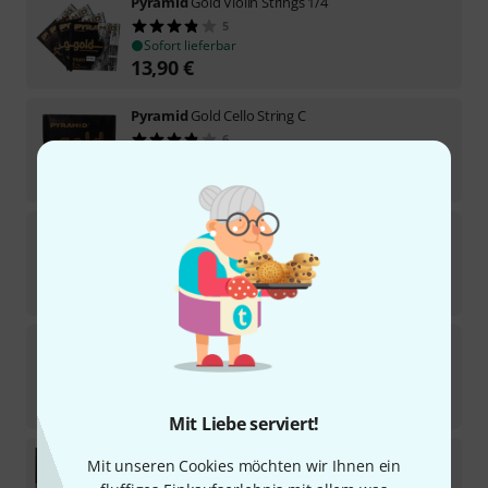
Pyramid
Gold Violin Strings 1/4
5
Sofort lieferbar
13,90
€
Pyramid
Gold Cello String C
6
Sofort lieferbar
11,90
€
Pyramid
Gold Violin String E1/2
3
Sofort lieferbar
2,70
€
Pyramid
Gold Cello String G
4
Sofort lieferbar
11,90
€
Mit Liebe serviert!
Pyramid
Double Bass Gold
Mit unseren Cookies möchten wir Ihnen ein
15