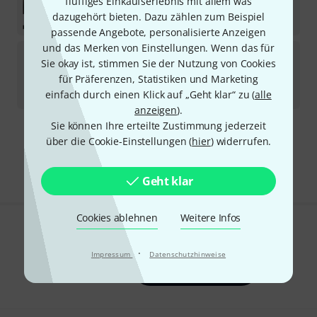
fluffiges Einkaufserlebnis mit allem was
Sofort lieferbar
dazugehört bieten. Dazu zählen zum Beispiel
109
€
passende Angebote, personalisierte Anzeigen
und das Merken von Einstellungen. Wenn das für
Pyramid
Violin String D
Sie okay ist, stimmen Sie der Nutzung von Cookies
10
für Präferenzen, Statistiken und Marketing
Sofort lieferbar
4,60
€
einfach durch einen Klick auf „Geht klar“ zu (
alle
anzeigen
).
Sie können Ihre erteilte Zustimmung jederzeit
Kostenloser Versand ab 29 €
über die Cookie-Einstellungen (
hier
) widerrufen.
Alle Preise inkl. MwSt.
Geht klar
Cookies ablehnen
Weitere Infos
Gefällt Ihnen, was Sie sehen?
·
Impressum
Datenschutzhinweise
Teilen
Hilfe & Feedback