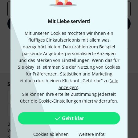
E-Mail-Adresse
*
Mit Liebe serviert!
Jetzt anmelden
Mit unseren Cookies möchten wir Ihnen ein
Mit Klick auf „Jetzt anmelden“ stimmen Sie dem Erhalt von E-Mail-
fluffiges Einkaufserlebnis mit allem was
Werbung und einer Messung des E-Mail-Nutzungsverhaltens zu. Die
dazugehört bieten. Dazu zählen zum Beispiel
Abmeldung ist jederzeit möglich. Weitere Informationen finden Sie in
passende Angebote, personalisierte Anzeigen
unseren
Datenschutzhinweisen
.
und das Merken von Einstellungen. Wenn das für
* Pflichtfeld
Sie okay ist, stimmen Sie der Nutzung von Cookies
für Präferenzen, Statistiken und Marketing
einfach durch einen Klick auf „Geht klar“ zu (
alle
Sicher einkaufen & bezahlen
anzeigen
).
Sie können Ihre erteilte Zustimmung jederzeit
über die Cookie-Einstellungen (
hier
) widerrufen.
Geht klar
Bezahlen Sie vertraulich und sicher per Nachnahme,
Vorkasse, PayPal, Amazon Pay,
Klarna Sofort bezahlen
,
Cookies ablehnen
Weitere Infos
Klarna Ratenzahlung
oder Kreditkarte.