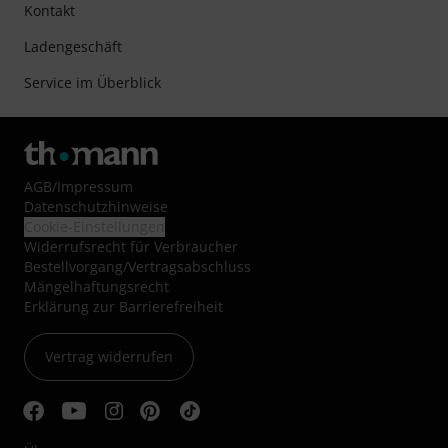
Kontakt
Ladengeschäft
Service im Überblick
AGB
/
Impressum
Datenschutzhinweise
Cookie-Einstellungen
Widerrufsrecht für Verbraucher
Bestellvorgang/Vertragsabschluss
Mängelhaftungsrecht
Erklärung zur Barrierefreiheit
Vertrag widerrufen