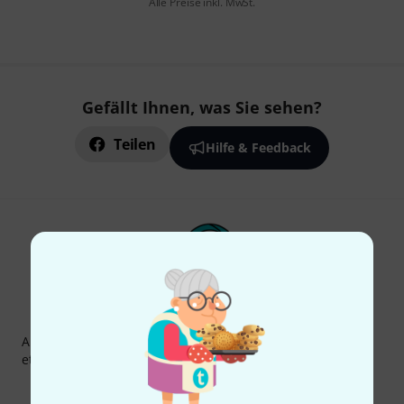
Alle Preise inkl. MwSt.
Gefällt Ihnen, was Sie sehen?
Teilen
Hilfe & Feedback
Thomann Newsletter
Abonniere den Thomann Newsletter und gewinne mit
etwas Glück einen von
50 Gutscheinen
über jeweils
50€
!
Inspirierende Beiträge
Deals
Thomann Insights