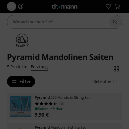
Suche 
Pyramid Mandolinen Saiten
Beratung
5
Produkte
·
Filter
Beliebtheit
Pyramid
529 Mandolin String Set
105
Sofort lieferbar
9,90
€
Pyramid
Mandolin 8-string Set