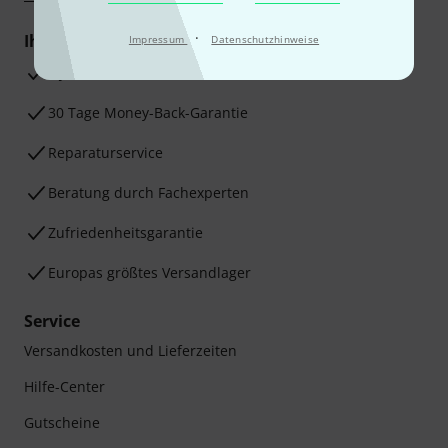
·
Ihre Vorteile
Impressum
Datenschutzhinweise
3 Jahre Thomann Garantie
30 Tage Money-Back-Garantie
Reparaturservice
Beratung durch Fachexperten
Zufriedenheitsgarantie
Europas größtes Versandlager
Service
Versandkosten und Lieferzeiten
Hilfe-Center
Gutscheine