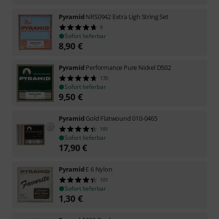
Pyramid
NRS0942 Extra Ligh String Set
9
Sofort lieferbar
8,90
€
Pyramid
Performance Pure Nickel D502
170
Sofort lieferbar
9,50
€
Pyramid
Gold Flatwound 010-0465
181
Sofort lieferbar
17,90
€
Pyramid
E 6 Nylon
101
Sofort lieferbar
1,30
€