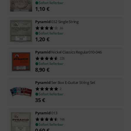
Sofort lieferbar
1,10
€
Pyramid
032 Single String
36
Sofort lieferbar
1,20
€
Pyramid
Nickel Classics Regular010-046
225
Sofort lieferbar
8,90
€
Pyramid
5er Box E-Guitar String Set
2
Sofort lieferbar
35
€
Pyramid
013
166
Sofort lieferbar
0,60
€