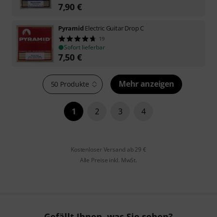
7,90
€
Pyramid
Electric Guitar Drop C
19
Sofort lieferbar
7,50
€
Mehr anzeigen
50 Produkte
1
2
3
4
Kostenloser Versand ab 29 €
Alle Preise inkl. MwSt.
Gefällt Ihnen, was Sie sehen?