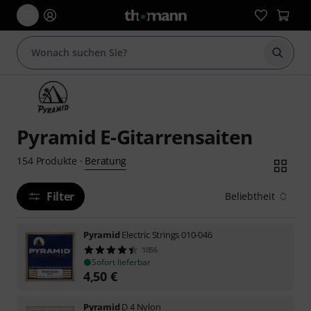
Suche 
Pyramid E-Gitarrensaiten
Beratung
154
Produkte
·
Filter
Beliebtheit
Pyramid
Electric Strings 010-046
1056
Sofort lieferbar
4,50
€
Pyramid
D 4 Nylon