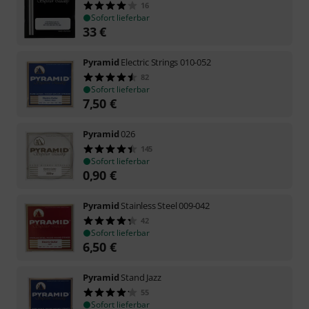
16
Sofort lieferbar
33
€
Pyramid
Electric Strings 010-052
82
Sofort lieferbar
7,50
€
Pyramid
026
145
Sofort lieferbar
0,90
€
Pyramid
Stainless Steel 009-042
42
Sofort lieferbar
6,50
€
Pyramid
Stand Jazz
55
Sofort lieferbar