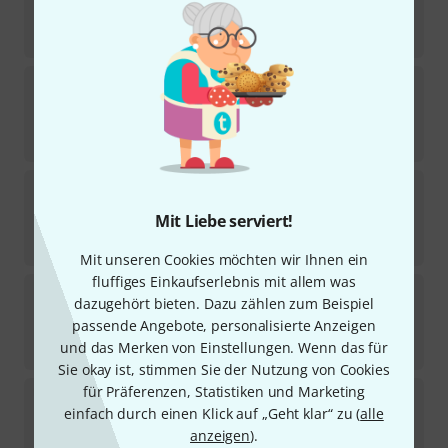
Sofort lieferbar
5,90
€
Pyramid
Fusion Flats FF1046 Regular
30
Sofort lieferbar
14,90
€
Pyramid
ElectricGuitar Strings 008-038
123
Mit Liebe serviert!
Sofort lieferbar
5,90
€
Mit unseren Cookies möchten wir Ihnen ein
fluffiges Einkaufserlebnis mit allem was
Pyramid
NRS1038 Jimi Hendrix Inspired
dazugehört bieten. Dazu zählen zum Beispiel
7
passende Angebote, personalisierte Anzeigen
Sofort lieferbar
8,90
€
und das Merken von Einstellungen. Wenn das für
Sie okay ist, stimmen Sie der Nutzung von Cookies
für Präferenzen, Statistiken und Marketing
Pyramid
Gretsch Jet Baritone Strings
einfach durch einen Klick auf „Geht klar“ zu (
alle
30
Sofort lieferbar
anzeigen
).