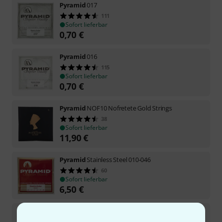
Pyramid
017
111
Sofort lieferbar
0,70
€
Pyramid
016
115
Sofort lieferbar
0,70
€
Pyramid
NOF10 Nofretete Gold Strings
38
Sofort lieferbar
11,90
€
Pyramid
Stainless Steel 010-046
60
Sofort lieferbar
6,50
€
Pyramid
Electric Strings 010-046 Light
43