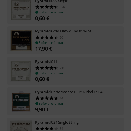
Pyramid
009 Single
324
Sofort lieferbar
0,60
€
Pyramid
Gold Flatwound 011-050
70
Sofort lieferbar
17,90
€
Pyramid
011
211
Sofort lieferbar
0,60
€
Pyramid
Performance Pure Nickel D504
74
Sofort lieferbar
9,90
€
Pyramid
024 Single String
54