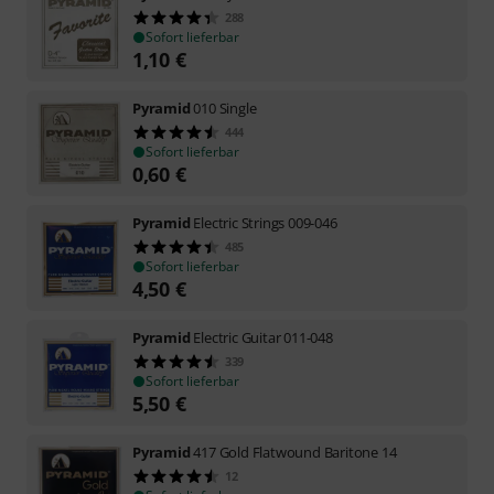
288
Sofort lieferbar
1,10
€
Pyramid
010 Single
444
Sofort lieferbar
0,60
€
Pyramid
Electric Strings 009-046
485
Sofort lieferbar
4,50
€
Pyramid
Electric Guitar 011-048
339
Sofort lieferbar
5,50
€
Pyramid
417 Gold Flatwound Baritone 14
12