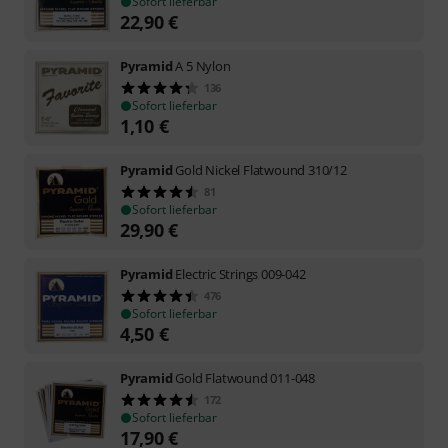
Sofort lieferbar
22,90
€
Pyramid
A 5 Nylon
136
Sofort lieferbar
1,10
€
Pyramid
Gold Nickel Flatwound 310/12
81
Sofort lieferbar
29,90
€
Pyramid
Electric Strings 009-042
476
Sofort lieferbar
4,50
€
Pyramid
Gold Flatwound 011-048
172
Sofort lieferbar
17,90
€