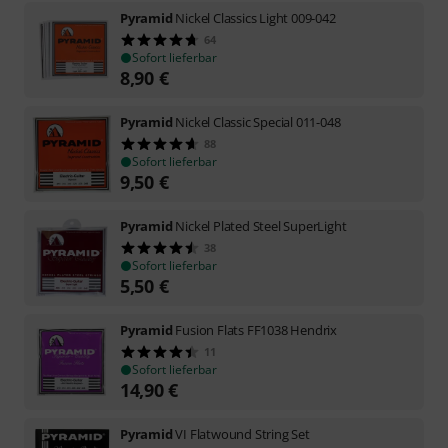
Pyramid
Nickel Classics Light 009-042
64
Sofort lieferbar
8,90
€
Pyramid
Nickel Classic Special 011-048
88
Sofort lieferbar
9,50
€
Pyramid
Nickel Plated Steel SuperLight
38
Sofort lieferbar
5,50
€
Pyramid
Fusion Flats FF1038 Hendrix
11
Sofort lieferbar
14,90
€
Pyramid
VI Flatwound String Set