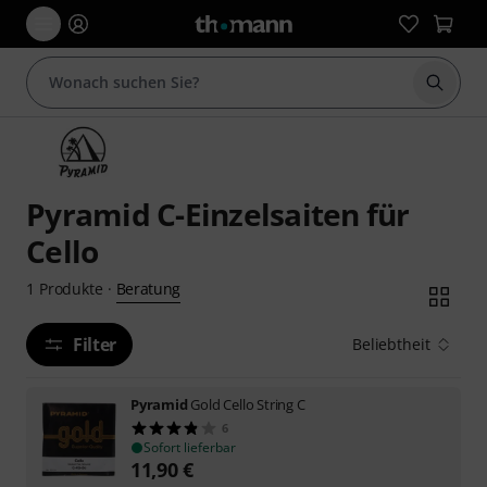
Suche 
Pyramid C-Einzelsaiten für
Cello
Beratung
1
Produkte
·
Filter
Beliebtheit
Pyramid
Gold Cello String C
6
Sofort lieferbar
11,90
€