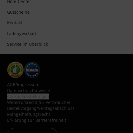
Hilfe-Center
Gutscheine
Kontakt
Ladengeschäft
Service im Überblick
AGB
/
Impressum
Datenschutzhinweise
Cookie-Einstellungen
Widerrufsrecht für Verbraucher
Bestellvorgang/Vertragsabschluss
Mängelhaftungsrecht
Erklärung zur Barrierefreiheit