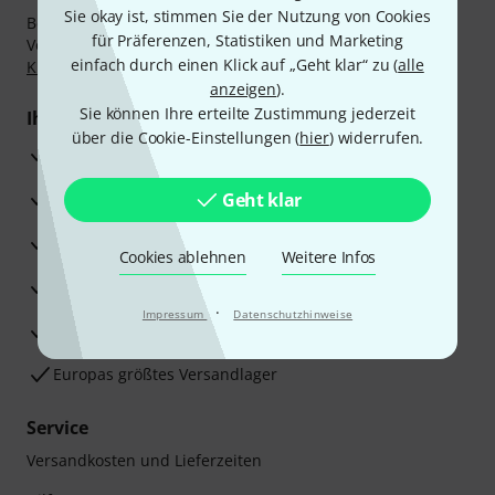
Sie okay ist, stimmen Sie der Nutzung von Cookies
Bezahlen Sie vertraulich und sicher per Nachnahme,
für Präferenzen, Statistiken und Marketing
Vorkasse, PayPal, Amazon Pay,
Klarna Sofort bezahlen
,
einfach durch einen Klick auf „Geht klar“ zu (
alle
Klarna Ratenzahlung
oder Kreditkarte.
anzeigen
).
Sie können Ihre erteilte Zustimmung jederzeit
Ihre Vorteile
über die Cookie-Einstellungen (
hier
) widerrufen.
3 Jahre Thomann Garantie
30 Tage Money-Back-Garantie
Geht klar
Reparaturservice
Cookies ablehnen
Weitere Infos
Beratung durch Fachexperten
·
Impressum
Datenschutzhinweise
Zufriedenheitsgarantie
Europas größtes Versandlager
Service
Versandkosten und Lieferzeiten