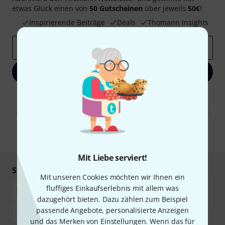
etwas Glück einen von
50 Gutscheinen
über jeweils
50€
!
Inspirierende Beiträge
Deals
Thomann Insights
E-Mail-Adresse
*
Jetzt anmelden
Mit Klick auf „Jetzt anmelden“ stimmen Sie dem Erhalt von E-Mail-
Werbung und einer Messung des E-Mail-Nutzungsverhaltens zu. Die
Abmeldung ist jederzeit möglich. Weitere Informationen finden Sie in
unseren
Datenschutzhinweisen
.
* Pflichtfeld
Mit Liebe serviert!
Sicher einkaufen & bezahlen
Mit unseren Cookies möchten wir Ihnen ein
fluffiges Einkaufserlebnis mit allem was
dazugehört bieten. Dazu zählen zum Beispiel
passende Angebote, personalisierte Anzeigen
und das Merken von Einstellungen. Wenn das für