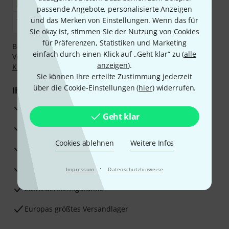
passende Angebote, personalisierte Anzeigen
und das Merken von Einstellungen. Wenn das für
Sie okay ist, stimmen Sie der Nutzung von Cookies
für Präferenzen, Statistiken und Marketing
Bezahlen Sie vertraulich und sicher per Nachnahme,
einfach durch einen Klick auf „Geht klar“ zu (
alle
Vorkasse, PayPal, Amazon Pay,
Klarna Sofort bezahlen
,
anzeigen
).
Klarna Ratenzahlung
oder Kreditkarte.
Sie können Ihre erteilte Zustimmung jederzeit
über die Cookie-Einstellungen (
hier
) widerrufen.
Ihre Vorteile
3 Jahre Thomann Garantie
Geht klar
30 Tage Money-Back-Garantie
Cookies ablehnen
Weitere Infos
Reparaturservice
Beratung durch Fachexperten
·
Impressum
Datenschutzhinweise
Zufriedenheitsgarantie
Europas größtes Versandlager