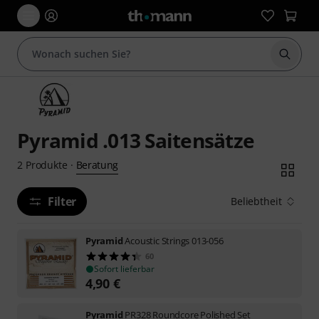
Suche 
Pyramid .013 Saitensätze
Beratung
2
Produkte
·
Filter
Beliebtheit
Pyramid
Acoustic Strings 013-056
60
Sofort lieferbar
4,90
€
Pyramid
PR328 Roundcore Polished Set