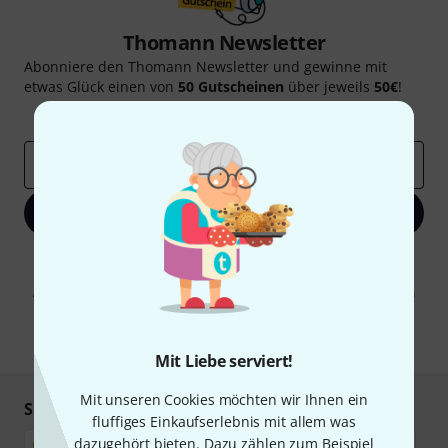
Thomann Newsletter
Abonniere den Thomann Newsletter und gewinne mit
etwas Glück einen von
50 Gutscheinen
über jeweils
50€
!
Inspirierende Beiträge
Deals
Thomann Insights
E-Mail-Adresse
*
Jetzt anmelden
Mit Klick auf „Jetzt anmelden“ stimmen Sie dem Erhalt von E-Mail-
Werbung und einer Messung des E-Mail-Nutzungsverhaltens zu. Die
Abmeldung ist jederzeit möglich. Weitere Informationen finden Sie in
unseren
Datenschutzhinweisen
.
* Pflichtfeld
Mit Liebe serviert!
Mit unseren Cookies möchten wir Ihnen ein
Sicher einkaufen & bezahlen
fluffiges Einkaufserlebnis mit allem was
dazugehört bieten. Dazu zählen zum Beispiel