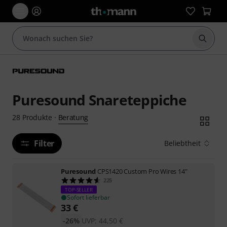
Suche 
Puresound Snareteppiche
Beratung
28
Produkte
·
Filter
Beliebtheit
Puresound
CPS1420 Custom Pro Wires 14"
225
TOP-SELLER
Sofort lieferbar
33
€
-26%
UVP:
44,50
€