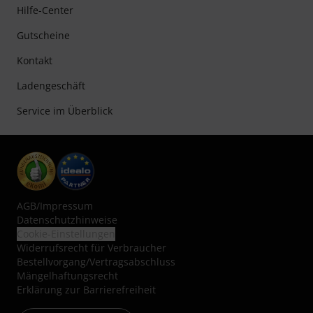
Hilfe-Center
Gutscheine
Kontakt
Ladengeschäft
Service im Überblick
AGB
/
Impressum
Datenschutzhinweise
Cookie-Einstellungen
Widerrufsrecht für Verbraucher
Bestellvorgang/Vertragsabschluss
Mängelhaftungsrecht
Erklärung zur Barrierefreiheit