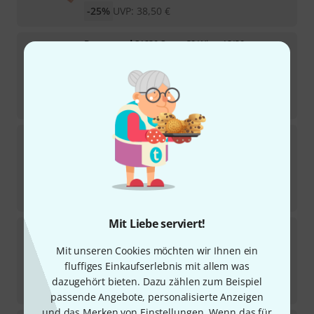
-25%
UVP:
38,50
€
Puresound
S1230 Super 30 Wires 12/30
21
Sofort lieferbar
37
€
-27%
UVP:
51
€
Puresound
P1220 Custom Wires 12/20
16
Sofort lieferbar
28,90
€
-25%
UVP:
38,50
€
Mit Liebe serviert!
Puresound
T1420 Twisted Wires 14/20
27
Mit unseren Cookies möchten wir Ihnen ein
Sofort lieferbar
fluffiges Einkaufserlebnis mit allem was
44
€
dazugehört bieten. Dazu zählen zum Beispiel
-31%
UVP:
63,50
€
passende Angebote, personalisierte Anzeigen
und das Merken von Einstellungen. Wenn das für