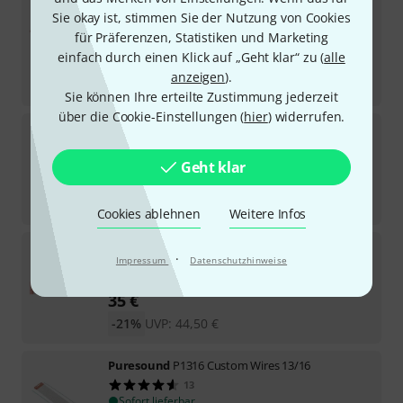
Puresound
PF1416 Vintage Series
Sie okay ist, stimmen Sie der Nutzung von Cookies
8
für Präferenzen, Statistiken und Marketing
Sofort lieferbar
einfach durch einen Klick auf „Geht klar“ zu (
alle
58
€
anzeigen
).
-24%
UVP:
76,50
€
Sie können Ihre erteilte Zustimmung jederzeit
über die Cookie-Einstellungen (
hier
) widerrufen.
Puresound
P1216 Custom Wires 12/16
21
Sofort lieferbar
Geht klar
28,90
€
-25%
UVP:
38,50
€
Cookies ablehnen
Weitere Infos
Puresound
CPS1424 Custom Pro Wires 14"
·
Impressum
Datenschutzhinweise
3
Sofort lieferbar
35
€
-21%
UVP:
44,50
€
Puresound
P1316 Custom Wires 13/16
13
Sofort lieferbar