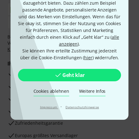
dazugehört bieten. Dazu zählen zum Beispiel
passende Angebote, personalisierte Anzeigen
und das Merken von Einstellungen. Wenn das für
Sie okay ist, stimmen Sie der Nutzung von Cookies
für Präferenzen, Statistiken und Marketing
Bezahlen Sie vertraulich und sicher per Nachnahme,
einfach durch einen Klick auf „Geht klar“ zu (
alle
Vorkasse, PayPal, Amazon Pay,
Klarna Sofort bezahlen
,
anzeigen
).
Klarna Ratenzahlung
oder Kreditkarte.
Sie können Ihre erteilte Zustimmung jederzeit
über die Cookie-Einstellungen (
hier
) widerrufen.
Ihre Vorteile
3 Jahre Thomann Garantie
Geht klar
30 Tage Money-Back-Garantie
Cookies ablehnen
Weitere Infos
Reparaturservice
·
Impressum
Datenschutzhinweise
Beratung durch Fachexperten
Zufriedenheitsgarantie
Europas größtes Versandlager