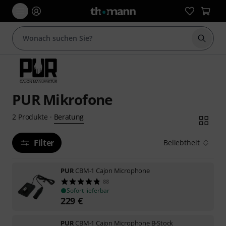
Suche 
PUR Mikrofone
Beratung
2
Produkte
·
Filter
Beliebtheit
PUR
CBM-1 Cajon Microphone
88
Sofort lieferbar
229
€
PUR
CBM-1 Cajon Microphone B-Stock