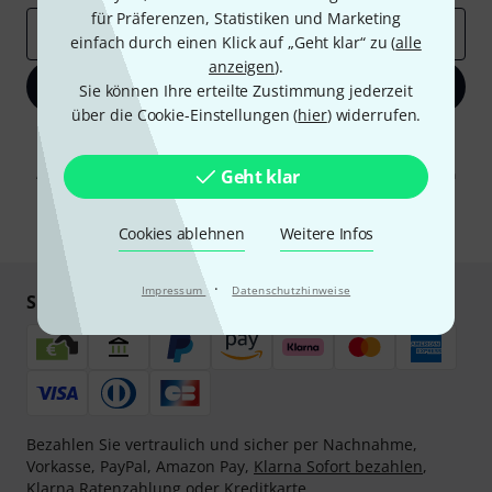
für Präferenzen, Statistiken und Marketing
E-Mail-Adresse
*
einfach durch einen Klick auf „Geht klar“ zu (
alle
anzeigen
).
Jetzt anmelden
Sie können Ihre erteilte Zustimmung jederzeit
über die Cookie-Einstellungen (
hier
) widerrufen.
Mit Klick auf „Jetzt anmelden“ stimmen Sie dem Erhalt von E-Mail-
Werbung und einer Messung des E-Mail-Nutzungsverhaltens zu. Die
Abmeldung ist jederzeit möglich. Weitere Informationen finden Sie in
Geht klar
unseren
Datenschutzhinweisen
.
* Pflichtfeld
Cookies ablehnen
Weitere Infos
·
Impressum
Datenschutzhinweise
Sicher einkaufen & bezahlen
Bezahlen Sie vertraulich und sicher per Nachnahme,
Vorkasse, PayPal, Amazon Pay,
Klarna Sofort bezahlen
,
Klarna Ratenzahlung
oder Kreditkarte.