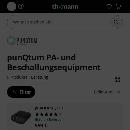
Suche 
punQtum PA- und
Beschallungsequipment
Beratung
9
Produkte
·
Filter
Beliebtheit
punQtum
Q110
2
Sofort lieferbar
599
€