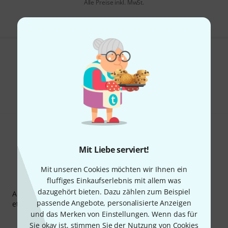
Alle Preise inkl. MwSt.
Gefällt Ihnen, was Sie sehen?
Teilen
Hilfe & Feedback
Mit Liebe serviert!
Mit unseren Cookies möchten wir Ihnen ein
Thomann Newsletter
fluffiges Einkaufserlebnis mit allem was
dazugehört bieten. Dazu zählen zum Beispiel
Abonniere den Thomann Newsletter und gewinne mit
passende Angebote, personalisierte Anzeigen
etwas Glück einen von
50 Gutscheinen
über jeweils
50€
!
und das Merken von Einstellungen. Wenn das für
Inspirierende Beiträge
Deals
Thomann Insights
Sie okay ist, stimmen Sie der Nutzung von Cookies