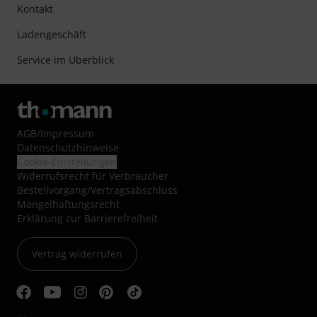
Kontakt
Ladengeschäft
Service im Überblick
AGB
/
Impressum
Datenschutzhinweise
Cookie-Einstellungen
Widerrufsrecht für Verbraucher
Bestellvorgang/Vertragsabschluss
Mängelhaftungsrecht
Erklärung zur Barrierefreiheit
Vertrag widerrufen