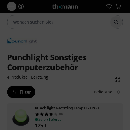
Suche 
Punchlight Sonstiges
Computerzubehör
Beratung
4
Produkte
·
Filter
Beliebtheit
Punchlight
Recording Lamp USB RGB
80
Sofort lieferbar
125
€