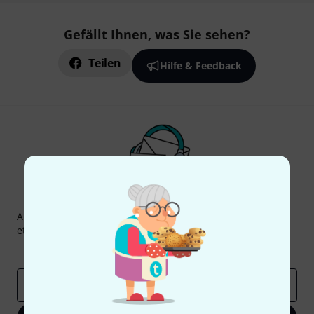
Gefällt Ihnen, was Sie sehen?
Teilen
Hilfe & Feedback
Thomann Newsletter
Abonniere den Thomann Newsletter und gewinne mit
etwas Glück einen von
50 Gutscheinen
über jeweils
50€
!
Inspirierende Beiträge
Deals
Thomann Insights
E-Mail-Adresse
*