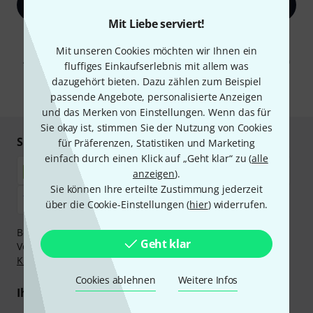
Jetzt anmelden
Mit Liebe serviert!
Mit Klick auf „Jetzt anmelden“ stimmen Sie dem Erhalt von E-Mail-
Werbung und einer Messung des E-Mail-Nutzungsverhaltens zu. Die
Mit unseren Cookies möchten wir Ihnen ein
Abmeldung ist jederzeit möglich. Weitere Informationen finden Sie in
fluffiges Einkaufserlebnis mit allem was
unseren
Datenschutzhinweisen
.
dazugehört bieten. Dazu zählen zum Beispiel
* Pflichtfeld
passende Angebote, personalisierte Anzeigen
und das Merken von Einstellungen. Wenn das für
Sie okay ist, stimmen Sie der Nutzung von Cookies
Sicher einkaufen & bezahlen
für Präferenzen, Statistiken und Marketing
einfach durch einen Klick auf „Geht klar“ zu (
alle
anzeigen
).
Sie können Ihre erteilte Zustimmung jederzeit
über die Cookie-Einstellungen (
hier
) widerrufen.
Bezahlen Sie vertraulich und sicher per Nachnahme,
Geht klar
Vorkasse, PayPal, Amazon Pay,
Klarna Sofort bezahlen
,
Klarna Ratenzahlung
oder Kreditkarte.
Cookies ablehnen
Weitere Infos
Ihre Vorteile