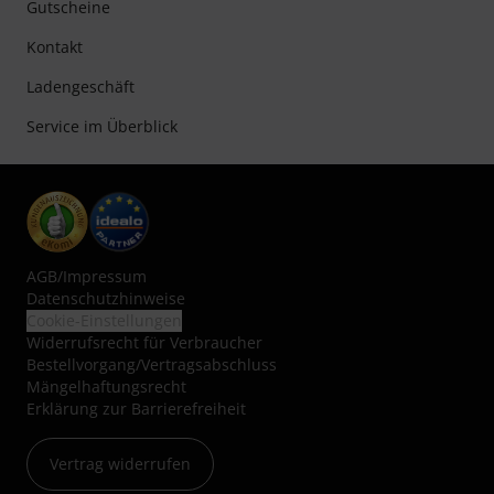
Gutscheine
Kontakt
Ladengeschäft
Service im Überblick
AGB
/
Impressum
Datenschutzhinweise
Cookie-Einstellungen
Widerrufsrecht für Verbraucher
Bestellvorgang/Vertragsabschluss
Mängelhaftungsrecht
Erklärung zur Barrierefreiheit
Vertrag widerrufen