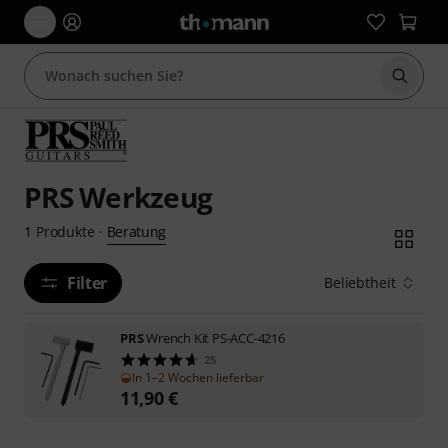
Suche 
PRS Werkzeug
Beratung
1
Produkte
·
Filter
Beliebtheit
PRS
Wrench Kit PS-ACC-4216
25
In 1–2 Wochen lieferbar
11,90
€