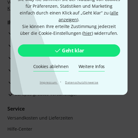
Vorkasse, PayPal, Amazon Pay,
Klarna Sofort bezahlen
,
für Präferenzen, Statistiken und Marketing
Klarna Ratenzahlung
oder Kreditkarte.
einfach durch einen Klick auf „Geht klar“ zu (
alle
anzeigen
).
Ihre Vorteile
Sie können Ihre erteilte Zustimmung jederzeit
3 Jahre Thomann Garantie
über die Cookie-Einstellungen (
hier
) widerrufen.
30 Tage Money-Back-Garantie
Geht klar
Reparaturservice
Cookies ablehnen
Weitere Infos
Beratung durch Fachexperten
Zufriedenheitsgarantie
·
Impressum
Datenschutzhinweise
Europas größtes Versandlager
Service
Versandkosten und Lieferzeiten
Hilfe-Center