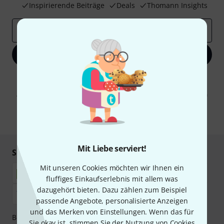
Inspirierende Beiträge
Deals
Thomann Insights
E-Mail-Adresse
*
Jetzt anmelden
Mit Klick auf „Jetzt anmelden“ stimmen Sie dem Erhalt von E-Mail-
Werbung und einer Messung des E-Mail-Nutzungsverhaltens zu. Die
Abmeldung ist jederzeit möglich. Weitere Informationen finden Sie in
unseren
Datenschutzhinweisen
.
* Pflichtfeld
Mit Liebe serviert!
Sicher einkaufen & bezahlen
Mit unseren Cookies möchten wir Ihnen ein
fluffiges Einkaufserlebnis mit allem was
dazugehört bieten. Dazu zählen zum Beispiel
passende Angebote, personalisierte Anzeigen
und das Merken von Einstellungen. Wenn das für
Bezahlen Sie vertraulich und sicher per Nachnahme,
Sie okay ist, stimmen Sie der Nutzung von Cookies