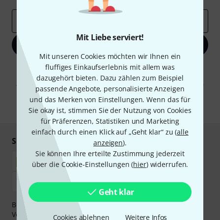
E-Mail-Adresse
*
Mit Liebe serviert!
Jetzt anmelden
Mit unseren Cookies möchten wir Ihnen ein
fluffiges Einkaufserlebnis mit allem was
Mit Klick auf „Jetzt anmelden“ stimmen Sie dem Erhalt von E-Mail-
Werbung und einer Messung des E-Mail-Nutzungsverhaltens zu. Die
dazugehört bieten. Dazu zählen zum Beispiel
Abmeldung ist jederzeit möglich. Weitere Informationen finden Sie in
passende Angebote, personalisierte Anzeigen
unseren
Datenschutzhinweisen
.
und das Merken von Einstellungen. Wenn das für
* Pflichtfeld
Sie okay ist, stimmen Sie der Nutzung von Cookies
für Präferenzen, Statistiken und Marketing
einfach durch einen Klick auf „Geht klar“ zu (
alle
Sicher einkaufen & bezahlen
anzeigen
).
Sie können Ihre erteilte Zustimmung jederzeit
über die Cookie-Einstellungen (
hier
) widerrufen.
Geht klar
Bezahlen Sie vertraulich und sicher per Nachnahme,
Vorkasse, PayPal, Amazon Pay,
Klarna Sofort bezahlen
,
Cookies ablehnen
Weitere Infos