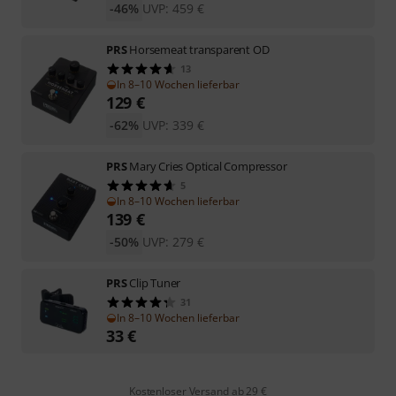
-46%
UVP:
459
€
PRS
Horsemeat transparent OD
13
In 8–10 Wochen lieferbar
129
€
-62%
UVP:
339
€
PRS
Mary Cries Optical Compressor
5
In 8–10 Wochen lieferbar
139
€
-50%
UVP:
279
€
PRS
Clip Tuner
31
In 8–10 Wochen lieferbar
33
€
Kostenloser Versand ab 29 €