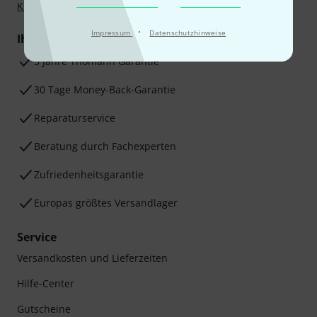
Klarna Ratenzahlung
oder Kreditkarte.
·
Impressum
Datenschutzhinweise
Ihre Vorteile
3 Jahre Thomann Garantie
30 Tage Money-Back-Garantie
Reparaturservice
Beratung durch Fachexperten
Zufriedenheitsgarantie
Europas größtes Versandlager
Service
Versandkosten und Lieferzeiten
Hilfe-Center
Gutscheine