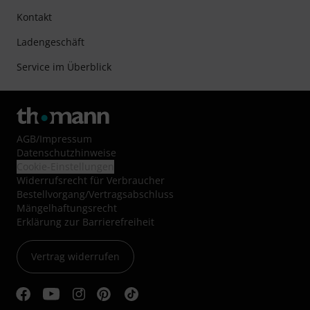
Kontakt
Ladengeschäft
Service im Überblick
AGB
/
Impressum
Datenschutzhinweise
Cookie-Einstellungen
Widerrufsrecht für Verbraucher
Bestellvorgang/Vertragsabschluss
Mängelhaftungsrecht
Erklärung zur Barrierefreiheit
Vertrag widerrufen