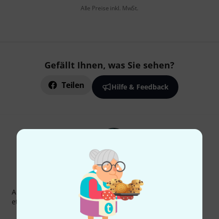
Alle Preise inkl. MwSt.
Gefällt Ihnen, was Sie sehen?
Teilen
Hilfe & Feedback
Thomann Newsletter
Abonniere den Thomann Newsletter und gewinne mit
etwas Glück einen von
50 Gutscheinen
über jeweils
50€
!
Inspirierende Beiträge
Deals
Thomann Insights