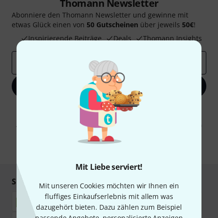
Thomann Newsletter
Abonniere den Thomann Newsletter und gewinne mit
etwas Glück einen von
50 Gutscheinen
über jeweils
50€
!
Inspirierende Beiträge
Deals
Thomann Insights
E-Mail-Adresse
*
Jetzt anmelden
Mit Klick auf „Jetzt anmelden“ stimmen Sie dem Erhalt von E-Mail-
Werbung und einer Messung des E-Mail-Nutzungsverhaltens zu. Die
Abmeldung ist jederzeit möglich. Weitere Informationen finden Sie in
unseren
Datenschutzhinweisen
.
* Pflichtfeld
Mit Liebe serviert!
Sicher einkaufen & bezahlen
Mit unseren Cookies möchten wir Ihnen ein
fluffiges Einkaufserlebnis mit allem was
dazugehört bieten. Dazu zählen zum Beispiel
passende Angebote, personalisierte Anzeigen