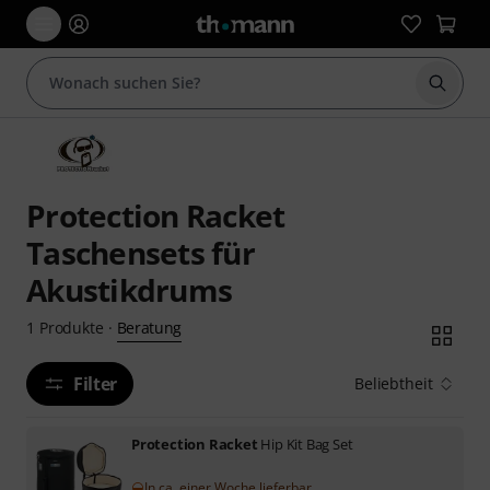
Suche 
Protection Racket
Taschensets für
Akustikdrums
Beratung
1
Produkte
·
Filter
Beliebtheit
Protection Racket
Hip Kit Bag Set
In ca. einer Woche lieferbar