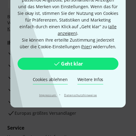
und das Merken von Einstellungen. Wenn das für
Sie okay ist, stimmen Sie der Nutzung von Cookies
Bezahlen Sie vertraulich und sicher per Nachnahme,
für Präferenzen, Statistiken und Marketing
Vorkasse, PayPal, Amazon Pay,
Klarna Sofort bezahlen
,
einfach durch einen Klick auf „Geht klar“ zu (
alle
Klarna Ratenzahlung
oder Kreditkarte.
anzeigen
).
Sie können Ihre erteilte Zustimmung jederzeit
Ihre Vorteile
über die Cookie-Einstellungen (
hier
) widerrufen.
3 Jahre Thomann Garantie
Geht klar
30 Tage Money-Back-Garantie
Reparaturservice
Cookies ablehnen
Weitere Infos
Beratung durch Fachexperten
·
Impressum
Datenschutzhinweise
Zufriedenheitsgarantie
Europas größtes Versandlager
Service