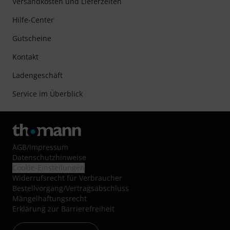
Versandkosten und Lieferzeiten
Hilfe-Center
Gutscheine
Kontakt
Ladengeschäft
Service im Überblick
AGB
/
Impressum
Datenschutzhinweise
Cookie-Einstellungen
Widerrufsrecht für Verbraucher
Bestellvorgang/Vertragsabschluss
Mängelhaftungsrecht
Erklärung zur Barrierefreiheit