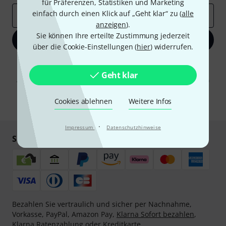
für Präferenzen, Statistiken und Marketing
einfach durch einen Klick auf „Geht klar“ zu (
alle
E-Mail-Adresse
*
anzeigen
).
Sie können Ihre erteilte Zustimmung jederzeit
Jetzt anmelden
über die Cookie-Einstellungen (
hier
) widerrufen.
Mit Klick auf „Jetzt anmelden“ stimmen Sie dem Erhalt von E-Mail-
Werbung und einer Messung des E-Mail-Nutzungsverhaltens zu. Die
Geht klar
Abmeldung ist jederzeit möglich. Weitere Informationen finden Sie in
unseren
Datenschutzhinweisen
.
Cookies ablehnen
Weitere Infos
* Pflichtfeld
·
Impressum
Datenschutzhinweise
Sicher einkaufen & bezahlen
Bezahlen Sie vertraulich und sicher per Nachnahme,
Vorkasse, PayPal, Amazon Pay,
Klarna Sofort bezahlen
,
Klarna Ratenzahlung
oder Kreditkarte.