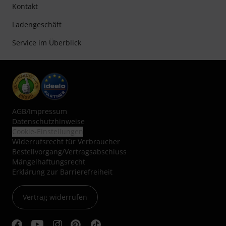
Kontakt
Ladengeschäft
Service im Überblick
AGB
/
Impressum
Datenschutzhinweise
Cookie-Einstellungen
Widerrufsrecht für Verbraucher
Bestellvorgang/Vertragsabschluss
Mängelhaftungsrecht
Erklärung zur Barrierefreiheit
Vertrag widerrufen