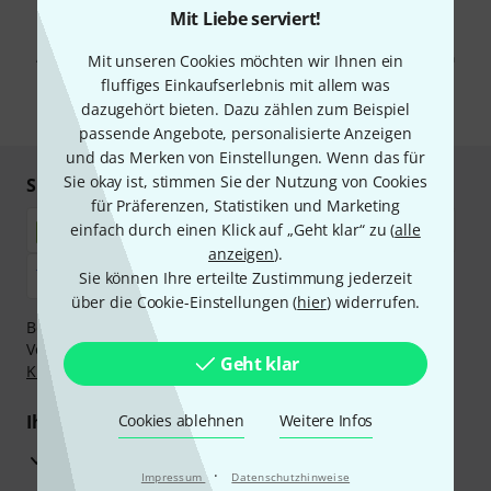
Mit Liebe serviert!
Mit Klick auf „Jetzt anmelden“ stimmen Sie dem Erhalt von E-Mail-
Werbung und einer Messung des E-Mail-Nutzungsverhaltens zu. Die
Abmeldung ist jederzeit möglich. Weitere Informationen finden Sie in
Mit unseren Cookies möchten wir Ihnen ein
unseren
Datenschutzhinweisen
.
fluffiges Einkaufserlebnis mit allem was
dazugehört bieten. Dazu zählen zum Beispiel
* Pflichtfeld
passende Angebote, personalisierte Anzeigen
und das Merken von Einstellungen. Wenn das für
Sie okay ist, stimmen Sie der Nutzung von Cookies
Sicher einkaufen & bezahlen
für Präferenzen, Statistiken und Marketing
einfach durch einen Klick auf „Geht klar“ zu (
alle
anzeigen
).
Sie können Ihre erteilte Zustimmung jederzeit
über die Cookie-Einstellungen (
hier
) widerrufen.
Bezahlen Sie vertraulich und sicher per Nachnahme,
Vorkasse, PayPal, Amazon Pay,
Klarna Sofort bezahlen
,
Geht klar
Klarna Ratenzahlung
oder Kreditkarte.
Ihre Vorteile
Cookies ablehnen
Weitere Infos
3 Jahre Thomann Garantie
·
Impressum
Datenschutzhinweise