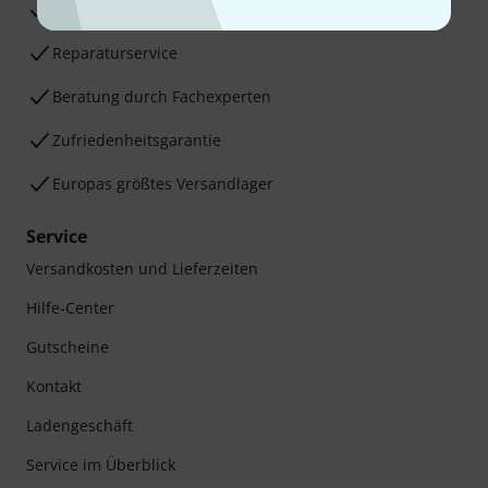
30 Tage Money-Back-Garantie
Reparaturservice
Beratung durch Fachexperten
Zufriedenheitsgarantie
Europas größtes Versandlager
Service
Versandkosten und Lieferzeiten
Hilfe-Center
Gutscheine
Kontakt
Ladengeschäft
Service im Überblick