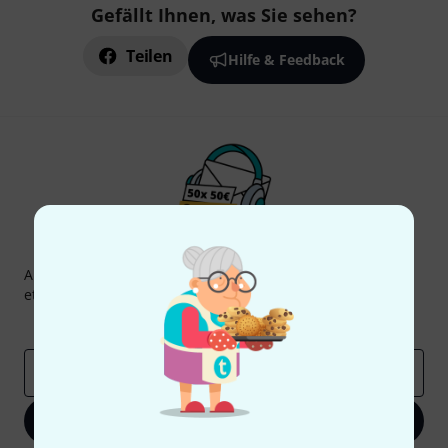
Gefällt Ihnen, was Sie sehen?
Teilen
Hilfe & Feedback
Thomann Newsletter
Abonniere den Thomann Newsletter und gewinne mit
etwas Glück einen von
50 Gutscheinen
über jeweils
50€
!
Inspirierende Beiträge
Deals
Thomann Insights
E-Mail-Adresse
*
Jetzt anmelden