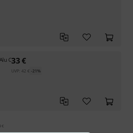
33
€
Alu C
UVP:
42
€
-21%
9 €