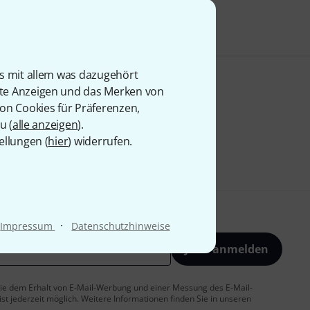
is mit allem was dazugehört
rte Anzeigen und das Merken von
von Cookies für Präferenzen,
u (
alle anzeigen
).
ellungen (
hier
) widerrufen.
·
Impressum
Datenschutzhinweise
Jetzt anmelden
 Sie dem Erhalt von E-Mail-Werbung und einer Messung des E-Mail-
t jederzeit möglich. Weitere Informationen finden Sie in unseren