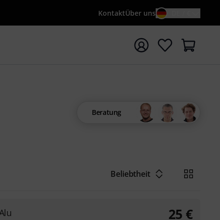
Kontakt
Über uns
DE / €
e mit Suchwort {searchTerm} starten
Beratung
Beliebtheit
25
€
Alu