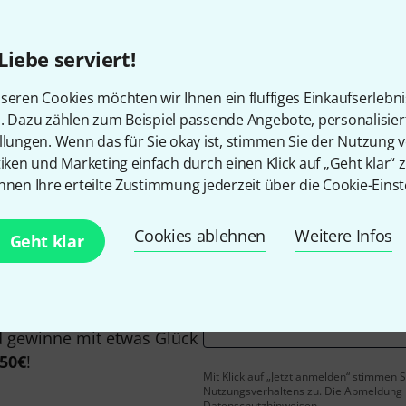
Alle Preise inkl. MwSt.
Liebe serviert!
seren Cookies möchten wir Ihnen ein fluffiges Einkaufserlebn
Gefällt Ihnen, was Sie sehen?
n. Dazu zählen zum Beispiel passende Angebote, personalisie
llungen. Wenn das für Sie okay ist, stimmen Sie der Nutzung 
tiken und Marketing einfach durch einen Klick auf „Geht klar“ z
Teilen
Hilfe & Feedback
nnen Ihre erteilte Zustimmung jederzeit über die Cookie-Einst
Cookies ablehnen
Weitere Infos
Geht klar
E-Mail-Adresse
*
 gewinne mit etwas Glück
50€
!
Mit Klick auf „Jetzt anmelden“ stimmen
Nutzungsverhaltens zu. Die Abmeldung is
Datenschutzhinweisen
.